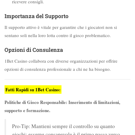
ricevere consigli.
Importanza del Supporto
Il supporto attivo è vitale per garantire che i giocatori non si
sentano soli nella loro lotta contro il gioco problematico.
Opzioni di Consulenza
1Bet Casino collabora con diverse organizzazioni per offrire
opzioni di consulenza professionale a chi ne ha bisogno.
Fatti Rapidi su 1Bet Casino:
Politiche di Gioco Responsabile: Inserimento di limitazioni,
supporto e formazione.
Pro-Tip: Mantieni sempre il controllo su quanto
giochi; esserne consapevole è il primo passo verso