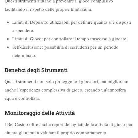
Questi strumenti aiutano a prevenire il gioco compulsivo
facilitando il rispetto delle proprie limitazioni.
Limiti di Deposito: utilizzabili per definire quanto si è disposti
a spendere.
Limiti di Gioco: per controllare il tempo trascorso a giocare.
Self-Esclusione: possibilità di escludersi per un periodo
determinato.
Benefici degli Strumenti
Questi strumenti non solo proteggono i giocatori, ma migliorano
anche l’esperienza complessiva di gioco, creando un’atmosfera
equa e controllata.
Monitoraggio delle Attività
1Bet Casino offre anche report dettagliati delle attività di gioco per
aiutare gli utenti a valutare il proprio comportamento.