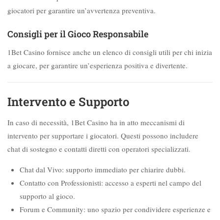
giocatori per garantire un’avvertenza preventiva.
Consigli per il Gioco Responsabile
1Bet Casino fornisce anche un elenco di consigli utili per chi inizia
a giocare, per garantire un’esperienza positiva e divertente.
Intervento e Supporto
In caso di necessità, 1Bet Casino ha in atto meccanismi di
intervento per supportare i giocatori. Questi possono includere
chat di sostegno e contatti diretti con operatori specializzati.
Chat dal Vivo: supporto immediato per chiarire dubbi.
Contatto con Professionisti: accesso a esperti nel campo del
supporto al gioco.
Forum e Community: uno spazio per condividere esperienze e