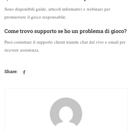
Sono disponibili guide, articoli informativi e webinars per
promuovere il gioco responsabile.
Come trovo supporto se ho un problema di gioco?
Puoi contattare il supporto clienti tramite chat dal vivo o email per
ricevere assistenza.
Share: