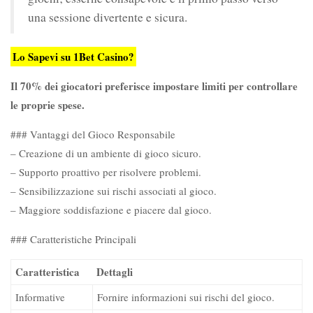
una sessione divertente e sicura.
Lo Sapevi su 1Bet Casino?
Il 70% dei giocatori preferisce impostare limiti per controllare
le proprie spese.
### Vantaggi del Gioco Responsabile
– Creazione di un ambiente di gioco sicuro.
– Supporto proattivo per risolvere problemi.
– Sensibilizzazione sui rischi associati al gioco.
– Maggiore soddisfazione e piacere dal gioco.
### Caratteristiche Principali
Caratteristica
Dettagli
Informative
Fornire informazioni sui rischi del gioco.