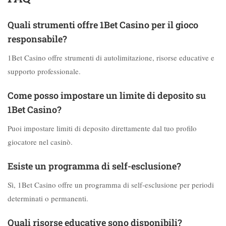
Quali strumenti offre 1Bet Casino per il gioco
responsabile?
1Bet Casino offre strumenti di autolimitazione, risorse educative e
supporto professionale.
Come posso impostare un limite di deposito su
1Bet Casino?
Puoi impostare limiti di deposito direttamente dal tuo profilo
giocatore nel casinò.
Esiste un programma di self-esclusione?
Sì, 1Bet Casino offre un programma di self-esclusione per periodi
determinati o permanenti.
Quali risorse educative sono disponibili?