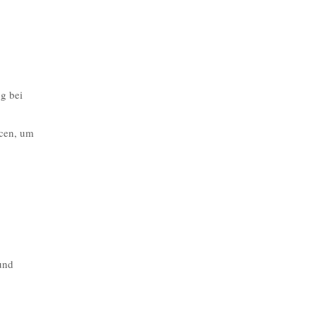
g bei
rcen, um
und