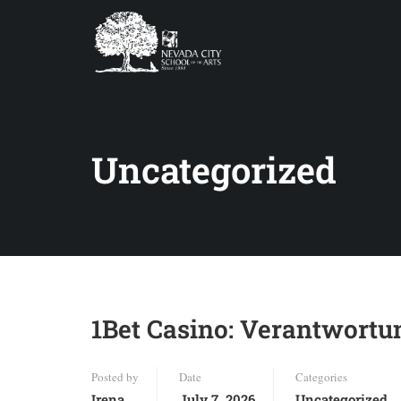
Uncategorized
1Bet Casino: Verantwortu
Posted by
Date
Categories
Irena
July 7, 2026
Uncategorized