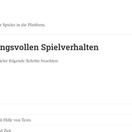
 Spieler in die Plattform.
ngsvollen Spielverhalten
eler folgende Schritte beachten:
t Hilfe von Tests.
d Zeit.