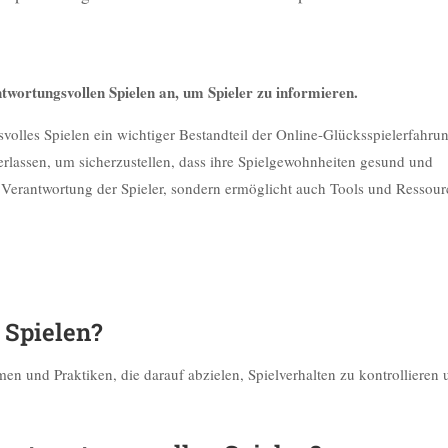
wortungsvollen Spielen an, um Spieler zu informieren.
olles Spielen ein wichtiger Bestandteil der Online-Glücksspielerfahrun
verlassen, um sicherzustellen, dass ihre Spielgewohnheiten gesund und
ie Verantwortung der Spieler, sondern ermöglicht auch Tools und Ressou
 Spielen?
n und Praktiken, die darauf abzielen, Spielverhalten zu kontrollieren 