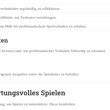
ewohnheiten regelmäßig zu reflektieren.
eldlimits, um Verlusten vorzubeugen.
m Hilfe bei problematischem Spielverhalten zu erhalten.
ten
en bewusst sind, um problematisches Verhalten frühzeitig zu erkennen.
e eigenen Ausgaben sowie die Spieldauer zu behalten.
tungsvolles Spielen
ng, um Spieler zu unterstützen. Diese beinhalten: