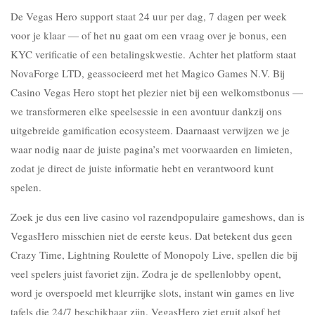
De Vegas Hero support staat 24 uur per dag, 7 dagen per week
voor je klaar — of het nu gaat om een vraag over je bonus, een
KYC verificatie of een betalingskwestie. Achter het platform staat
NovaForge LTD, geassocieerd met het Magico Games N.V. Bij
Casino Vegas Hero stopt het plezier niet bij een welkomstbonus —
we transformeren elke speelsessie in een avontuur dankzij ons
uitgebreide gamification ecosysteem. Daarnaast verwijzen we je
waar nodig naar de juiste pagina’s met voorwaarden en limieten,
zodat je direct de juiste informatie hebt en verantwoord kunt
spelen.
Zoek je dus een live casino vol razendpopulaire gameshows, dan is
VegasHero misschien niet de eerste keus. Dat betekent dus geen
Crazy Time, Lightning Roulette of Monopoly Live, spellen die bij
veel spelers juist favoriet zijn. Zodra je de spellenlobby opent,
word je overspoeld met kleurrijke slots, instant win games en live
tafels die 24/7 beschikbaar zijn. VegasHero ziet eruit alsof het