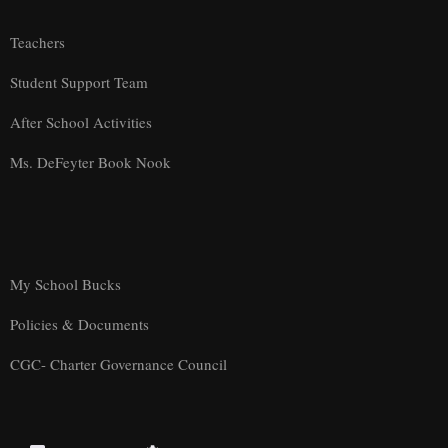
Teachers
Student Support Team
After School Activities
Ms. DeFeyter Book Nook
My School Bucks
Policies & Documents
CGC- Charter Governance Council