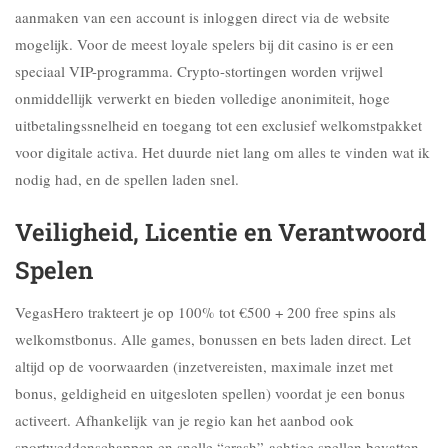
aanmaken van een account is inloggen direct via de website
mogelijk. Voor de meest loyale spelers bij dit casino is er een
speciaal VIP-programma. Crypto-stortingen worden vrijwel
onmiddellijk verwerkt en bieden volledige anonimiteit, hoge
uitbetalingssnelheid en toegang tot een exclusief welkomstpakket
voor digitale activa. Het duurde niet lang om alles te vinden wat ik
nodig had, en de spellen laden snel.
Veiligheid, Licentie en Verantwoord
Spelen
VegasHero trakteert je op 100% tot €500 + 200 free spins als
welkomstbonus. Alle games, bonussen en bets laden direct. Let
altijd op de voorwaarden (inzetvereisten, maximale inzet met
bonus, geldigheid en uitgesloten spellen) voordat je een bonus
activeert. Afhankelijk van je regio kan het aanbod ook
sportweddenschappen en snelle “crash”-achtige spellen bevatten.