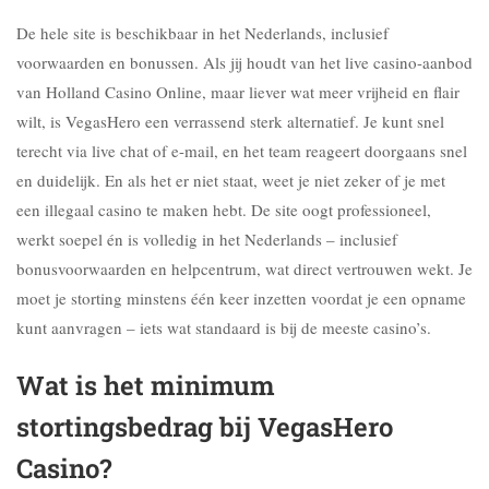
De hele site is beschikbaar in het Nederlands, inclusief
voorwaarden en bonussen. Als jij houdt van het live casino-aanbod
van Holland Casino Online, maar liever wat meer vrijheid en flair
wilt, is VegasHero een verrassend sterk alternatief. Je kunt snel
terecht via live chat of e-mail, en het team reageert doorgaans snel
en duidelijk. En als het er niet staat, weet je niet zeker of je met
een illegaal casino te maken hebt. De site oogt professioneel,
werkt soepel én is volledig in het Nederlands – inclusief
bonusvoorwaarden en helpcentrum, wat direct vertrouwen wekt. Je
moet je storting minstens één keer inzetten voordat je een opname
kunt aanvragen – iets wat standaard is bij de meeste casino’s.
Wat is het minimum
stortingsbedrag bij VegasHero
Casino?