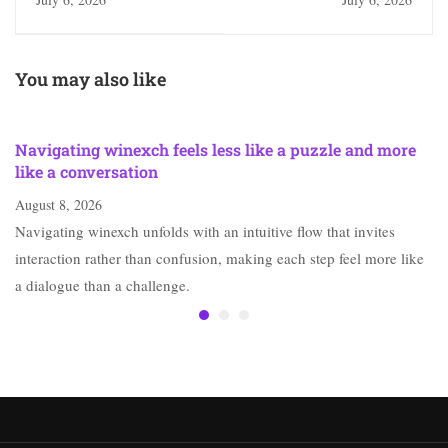
entdecken
bienvenue
You may also like
Navigating winexch feels less like a puzzle and more
like a conversation
August 8, 2026
Navigating winexch unfolds with an intuitive flow that invites
interaction rather than confusion, making each step feel more like
a dialogue than a challenge.