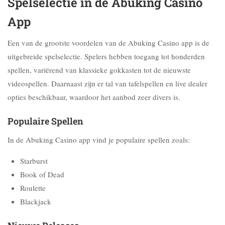
Spelselectie in de Abuking Casino
App
Een van de grootste voordelen van de Abuking Casino app is de
uitgebreide spelselectie. Spelers hebben toegang tot honderden
spellen, variërend van klassieke gokkasten tot de nieuwste
videospellen. Daarnaast zijn er tal van tafelspellen en live dealer
opties beschikbaar, waardoor het aanbod zeer divers is.
Populaire Spellen
In de Abuking Casino app vind je populaire spellen zoals:
Starburst
Book of Dead
Roulette
Blackjack