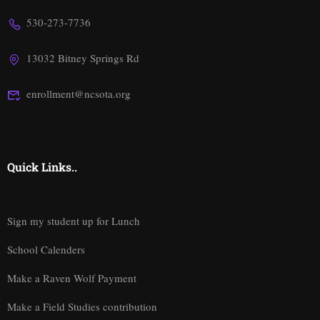
530-273-7736
13032 Bitney Springs Rd
enrollment@ncsota.org
Quick Links..
Sign my student up for Lunch
School Calenders
Make a Raven Wolf Payment
Make a Field Studies contribution