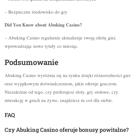
– Bezpieczne środowisko do gry
Did You Know about Abuking Casino?
– Abuking Casino regularnie aktualizuje swoją ofertę gier,
wprowadzając nowe tytuły co miesiąc.
Podsumowanie
Abuking Casino wyróżnia się na rynku dzięki różnorodności gier
oraz wyjątkowym doświadczeniom, jakie oferuje graczom.
Niezależnie od tego, czy preferujesz sloty, gry stołowe, czy
interakcję w grach na żywo, znajdziesz tu coś dla siebie.
FAQ
Czy Abuking Casino oferuje bonusy powitalne?