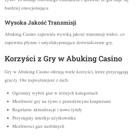
bardziej emocjonująca.
Wysoka Jakość Transmisji
Abuking Casino zapewnia wysoką jakość transmisji wideo, co
zapewnia płynne i satysfakcjonujące doświadczenie gry.
Korzyści z Gry w Abuking Casino
Gry w Abuking Casino oferują wiele korzyści, które przyciągają
graczy. Oto najważniejsze z nich:
Ogromny wybór gier w różnych kategoriach
Możliwość gry na żywo z prawdziwymi krupierami
Regularne aktualizacje i nowe tytuły
Przystępny interfejs użytkownika
Możliwości gier mobilnych