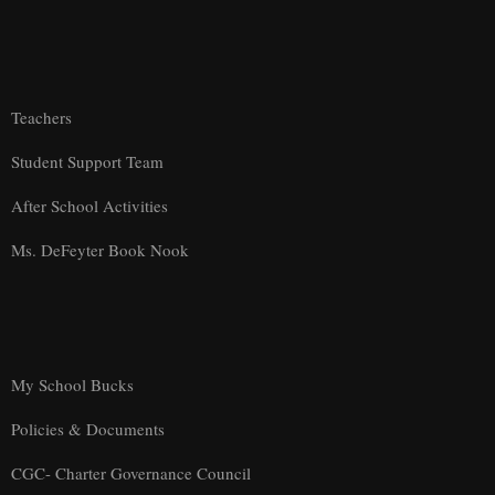
Teachers
Student Support Team
After School Activities
Ms. DeFeyter Book Nook
My School Bucks
Policies & Documents
CGC- Charter Governance Council