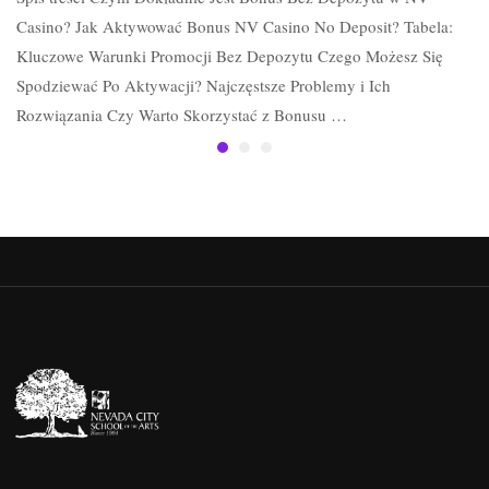
Casino? Jak Aktywować Bonus NV Casino No Deposit? Tabela:
Kluczowe Warunki Promocji Bez Depozytu Czego Możesz Się
Spodziewać Po Aktywacji? Najczęstsze Problemy i Ich
Rozwiązania Czy Warto Skorzystać z Bonusu …