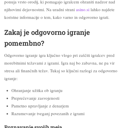
ponuja vrsto orodij, ki pomagajo igralcem ohraniti nadzor nad
njihovimi dejavnostmi. Na uradni strani
asino.si
lahko najdete
koristne informacije o tem, kako varno in odgovorno igrati.
Zakaj je odgovorno igranje
pomembno?
Odgovorno igranje igra ključno vlogo pri zaščiti igralcev pred
morebitnimi težavami z igrami. Igra naj bo zabavna, ne pa vir
stresa ali finančnih težav. Tukaj so ključni razlogi za odgovorno
igranje:
Ohranjanje užitka ob igranju
Preprečevanje zasvojenosti
Pametno upravljanje z denarjem
Razumevanje tveganj povezanih z igrami
Poznavanje svojih meja