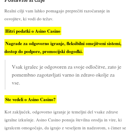
Realni cilji vam lahko pomagajo preprečiti razočaranje in
osvojitev, ki vodi do težav.
Hitri podatki o Asino Casino
Nagrade za odgovorno igranje, fleksibilni omejitveni sistemi,
dostop do podpore, promocijski dogodki.
Vsak igralec je odgovoren za svoje odločitve, zato je
pomembno zagotavljati varno in zdravo okolje za
vse.
Ste vedeli o Asino Casino?
Kot zaključek, odgovorno igranje je temeljni del vsake zdrave
igralne izkušnje. Asino Casino ponuja številna orodja in vire, ki
igralcem omogočajo, da igrajo z veseljem in nadzorom, s čimer se