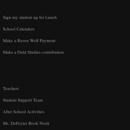
Sign my student up for Lunch
School Calenders
Make a Raven Wolf Payment
Make a Field Studies contribution
Teachers
Student Support Team
After School Activities
Ms. DeFeyter Book Nook