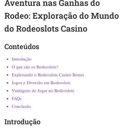
Aventura nas Ganhas do
Rodeo: Exploração do Mundo
do Rodeoslots Casino
Conteúdos
Introdução
O que são os Rodeoslots?
Explorando o Rodeoslots Casino Bonus
Jogos e Diversão em Rodeoslots
Vantagens de Jogar no Rodeoslots
FAQs
Conclusão
Introdução