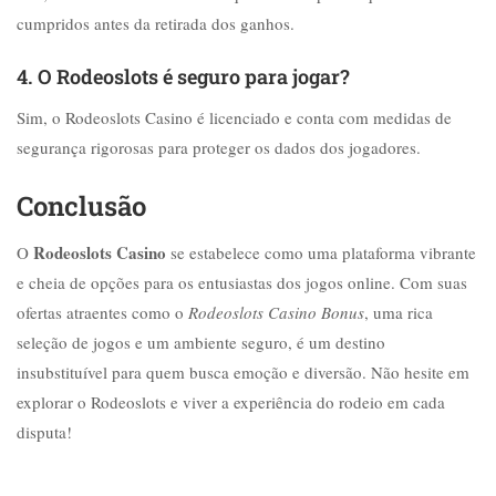
cumpridos antes da retirada dos ganhos.
4. O Rodeoslots é seguro para jogar?
Sim, o Rodeoslots Casino é licenciado e conta com medidas de
segurança rigorosas para proteger os dados dos jogadores.
Conclusão
Rodeoslots Casino
O
se estabelece como uma plataforma vibrante
e cheia de opções para os entusiastas dos jogos online. Com suas
ofertas atraentes como o
Rodeoslots Casino Bonus
, uma rica
seleção de jogos e um ambiente seguro, é um destino
insubstituível para quem busca emoção e diversão. Não hesite em
explorar o Rodeoslots e viver a experiência do rodeio em cada
disputa!