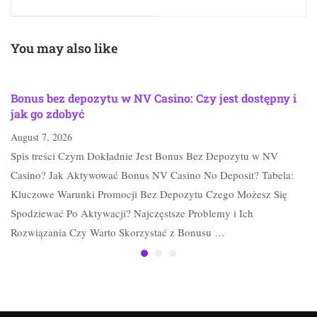
You may also like
Bonus bez depozytu w NV Casino: Czy jest dostępny i
jak go zdobyć
August 7, 2026
Spis treści Czym Dokładnie Jest Bonus Bez Depozytu w NV
Casino? Jak Aktywować Bonus NV Casino No Deposit? Tabela:
Kluczowe Warunki Promocji Bez Depozytu Czego Możesz Się
Spodziewać Po Aktywacji? Najczęstsze Problemy i Ich
Rozwiązania Czy Warto Skorzystać z Bonusu …