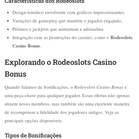
Características dos Rodeoslots
Design temático envolvente com gráficos impressionantes.
Variações de gameplay que mantêm o jogador engajado.
Prêmios e jackpots que aumentam a adrenalina.
Rodeoslots
Integração com as promoções do cassino, como o
Casino Bonus
.
Explorando o Rodeoslots Casino
Bonus
Quando falamos de bonificações, o
Rodeoslots Casino Bonus
é
uma peça-chave para qualquer jogador. Essas ofertas não apenas
atraem novos membros, mas também são uma excelente maneira
de recompensar a fidelidade dos jogadores antigos. Veja as
principais opções disponíveis:
Tipos de Bonificações