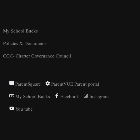
My School Bucks
Policies & Documents
CGC- Charter Governance Council
ParentSquare
ParentVUE Parent portal
My School Bucks
Facebook
Instagram
You tube