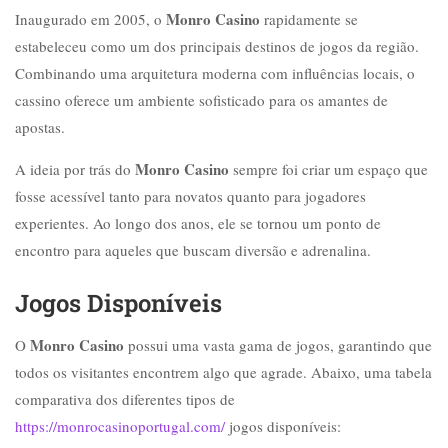
Monro Casino
Inaugurado em 2005, o
rapidamente se
estabeleceu como um dos principais destinos de jogos da região.
Combinando uma arquitetura moderna com influências locais, o
cassino oferece um ambiente sofisticado para os amantes de
apostas.
Monro Casino
A ideia por trás do
sempre foi criar um espaço que
fosse acessível tanto para novatos quanto para jogadores
experientes. Ao longo dos anos, ele se tornou um ponto de
encontro para aqueles que buscam diversão e adrenalina.
Jogos Disponíveis
Monro Casino
O
possui uma vasta gama de jogos, garantindo que
todos os visitantes encontrem algo que agrade. Abaixo, uma tabela
comparativa dos diferentes tipos de
https://monrocasinoportugal.com/
jogos disponíveis: