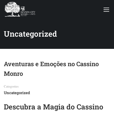
Uncategorized
Aventuras e Emoções no Cassino
Monro
Categories
Uncategorized
Descubra a Magia do Cassino