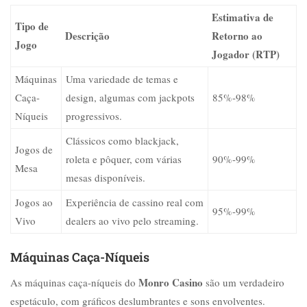
Estimativa de
Tipo de
Descrição
Retorno ao
Jogo
Jogador (RTP)
Máquinas
Uma variedade de temas e
Caça-
design, algumas com jackpots
85%-98%
Níqueis
progressivos.
Clássicos como blackjack,
Jogos de
roleta e pôquer, com várias
90%-99%
Mesa
mesas disponíveis.
Jogos ao
Experiência de cassino real com
95%-99%
Vivo
dealers ao vivo pelo streaming.
Máquinas Caça-Níqueis
Monro Casino
As máquinas caça-níqueis do
são um verdadeiro
espetáculo, com gráficos deslumbrantes e sons envolventes.