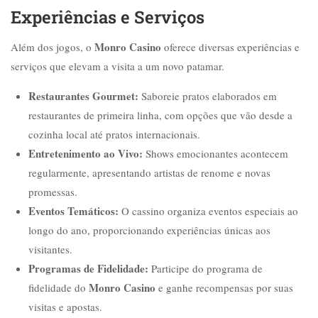
Experiências e Serviços
Monro Casino
Além dos jogos, o
oferece diversas experiências e
serviços que elevam a visita a um novo patamar.
Restaurantes Gourmet:
Saboreie pratos elaborados em
restaurantes de primeira linha, com opções que vão desde a
cozinha local até pratos internacionais.
Entretenimento ao Vivo:
Shows emocionantes acontecem
regularmente, apresentando artistas de renome e novas
promessas.
Eventos Temáticos:
O cassino organiza eventos especiais ao
longo do ano, proporcionando experiências únicas aos
visitantes.
Programas de Fidelidade:
Participe do programa de
Monro Casino
fidelidade do
e ganhe recompensas por suas
visitas e apostas.