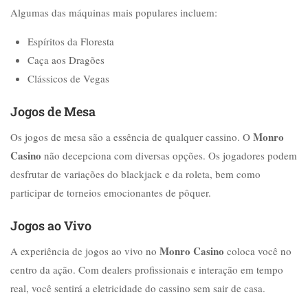
Algumas das máquinas mais populares incluem:
Espíritos da Floresta
Caça aos Dragões
Clássicos de Vegas
Jogos de Mesa
Monro
Os jogos de mesa são a essência de qualquer cassino. O
Casino
não decepciona com diversas opções. Os jogadores podem
desfrutar de variações do blackjack e da roleta, bem como
participar de torneios emocionantes de pôquer.
Jogos ao Vivo
Monro Casino
A experiência de jogos ao vivo no
coloca você no
centro da ação. Com dealers profissionais e interação em tempo
real, você sentirá a eletricidade do cassino sem sair de casa.