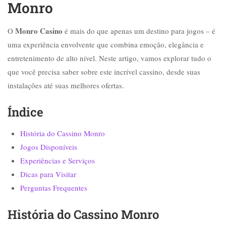
Monro
Monro Casino
O
é mais do que apenas um destino para jogos – é
uma experiência envolvente que combina emoção, elegância e
entretenimento de alto nível. Neste artigo, vamos explorar tudo o
que você precisa saber sobre este incrível cassino, desde suas
instalações até suas melhores ofertas.
Índice
História do Cassino Monro
Jogos Disponíveis
Experiências e Serviços
Dicas para Visitar
Perguntas Frequentes
História do Cassino Monro