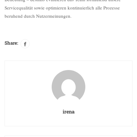
Servicequalität sowie optimieren kontinuierlich alle Prozesse
beruhend durch Nutzermeinungen.
Share:
irena