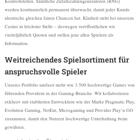
Kontrollstellen. Sämtliche Zufallszahlengeneratoren (RNG)
werden kontinuierlich permanent überwacht, damit jeder Kunde
identische gleichen fairen Chancen hat. Klarheit steht bei unserem
Casino in höchster Stelle – deswegen veröffentlichen wir
vierteljährlich Quoten und stellen jene allen Spielern als
Information.
Weitreichendes Spielsortiment für
anspruchsvolle Spieler
Unseres Portfolio umfasst mehr wie 3.500 hochwertige Games von
führenden Providern in der Gaming-Branche. Wir kollaborieren
exklusiv mit etablierten Entwicklern wie der Marke Pragmatic Play,
Evolution Gaming, NetEnt, Microgaming und Provider Play’n GO
zusammen, damit den Nutzern hochwertige Unterhaltung beim
gewähren.