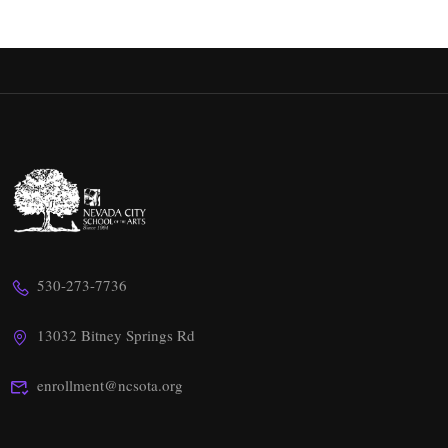
530-273-7736
13032 Bitney Springs Rd
enrollment@ncsota.org