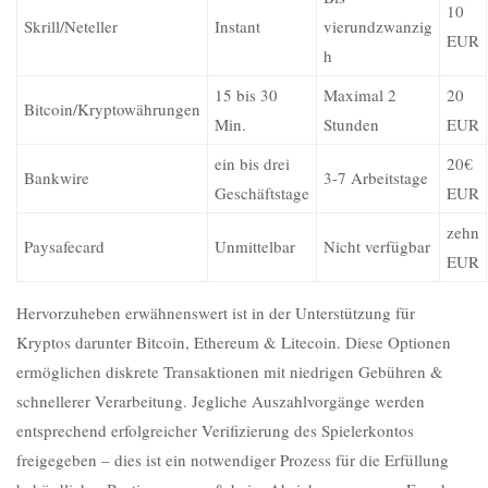
10
Skrill/Neteller
Instant
vierundzwanzig
EUR
h
15 bis 30
Maximal 2
20
Bitcoin/Kryptowährungen
Min.
Stunden
EUR
ein bis drei
20€
Bankwire
3-7 Arbeitstage
Geschäftstage
EUR
zehn
Paysafecard
Unmittelbar
Nicht verfügbar
EUR
Hervorzuheben erwähnenswert ist in der Unterstützung für
Kryptos darunter Bitcoin, Ethereum & Litecoin. Diese Optionen
ermöglichen diskrete Transaktionen mit niedrigen Gebühren &
schnellerer Verarbeitung. Jegliche Auszahlvorgänge werden
entsprechend erfolgreicher Verifizierung des Spielerkontos
freigegeben – dies ist ein notwendiger Prozess für die Erfüllung