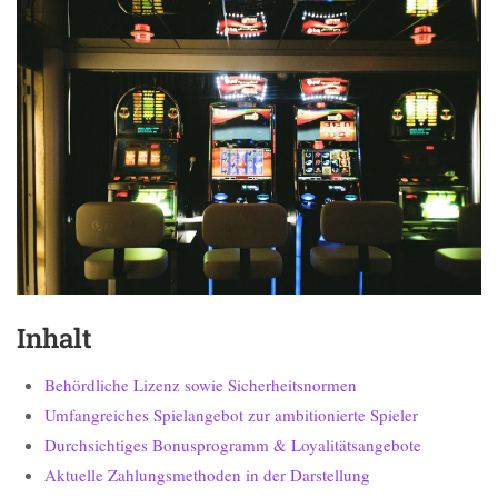
Inhalt
Behördliche Lizenz sowie Sicherheitsnormen
Umfangreiches Spielangebot zur ambitionierte Spieler
Durchsichtiges Bonusprogramm & Loyalitätsangebote
Aktuelle Zahlungsmethoden in der Darstellung