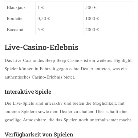
Blackjack
1 €
500 €
Roulette
0,50 €
1000 €
Baccarat
5 €
2000 €
Live-Casino-Erlebnis
Das Live-Casino des Beep Beep Casinos ist ein weiteres Highlight.
Spieler können in Echtzeit gegen echte Dealer antreten, was ein
authentisches Casino-Erlebnis bietet.
Interaktive Spiele
Die Live-Spiele sind interaktiv und bieten die Möglichkeit, mit
anderen Spielern sowie dem Dealer zu chatten. Dies schafft eine
gesellige Atmosphäre, die das Spielen noch unterhaltsamer macht.
Verfügbarkeit von Spielen