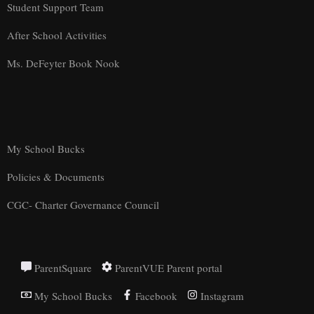
Student Support Team
After School Activities
Ms. DeFeyter Book Nook
My School Bucks
Policies & Documents
CGC- Charter Governance Council
ParentSquare
ParentVUE Parent portal
My School Bucks
Facebook
Instagram