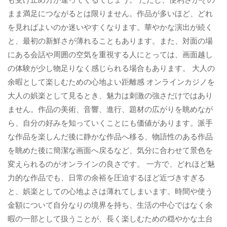
まま満足につながるとは限りません。作品が多いほど、どれ
を見ればよいのか迷いやすくなります。華やかな演出が続く
と、最初の新鮮さが薄れることもあります。また、対面の場
にある会話や周囲の空気を重視する人にとっては、画面越し
の体験が少し物足りなく感じられる場合もあります。 大人の
余暇として楽しむための心地よい距離感 オンラインカジノを
大人の娯楽として見るとき、魅力は刺激の強さだけではあり
ません。作品の美術、音響、進行、題材の広がりを眺めなが
ら、自分の好みを知っていくことにも価値があります。派手
な作品を楽しんだ後に静かな作品へ移る、物語性のある作品
を眺めた後に簡潔な画面へ戻るなど、気分に合わせて景色を
変えられるのがオンラインの良さです。 一方で、どれほど魅
力的な作品でも、日常の余裕を圧迫するほど近づきすぎる
と、娯楽としての心地よさは薄れてしまいます。時間や使う
金額について自分なりの境界を持ち、生活の中心ではなく余
暇の一部として扱うことが、長く楽しむための穏やかな土台