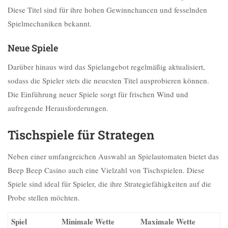
Diese Titel sind für ihre hohen Gewinnchancen und fesselnden
Spielmechaniken bekannt.
Neue Spiele
Darüber hinaus wird das Spielangebot regelmäßig aktualisiert,
sodass die Spieler stets die neuesten Titel ausprobieren können.
Die Einführung neuer Spiele sorgt für frischen Wind und
aufregende Herausforderungen.
Tischspiele für Strategen
Neben einer umfangreichen Auswahl an Spielautomaten bietet das
Beep Beep Casino auch eine Vielzahl von Tischspielen. Diese
Spiele sind ideal für Spieler, die ihre Strategiefähigkeiten auf die
Probe stellen möchten.
Spiel
Minimale Wette
Maximale Wette