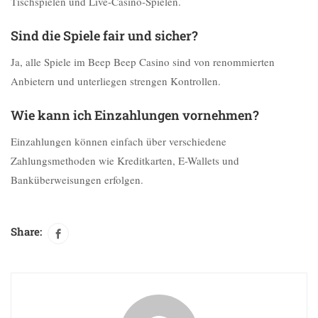
Tischspielen und Live-Casino-Spielen.
Sind die Spiele fair und sicher?
Ja, alle Spiele im Beep Beep Casino sind von renommierten
Anbietern und unterliegen strengen Kontrollen.
Wie kann ich Einzahlungen vornehmen?
Einzahlungen können einfach über verschiedene
Zahlungsmethoden wie Kreditkarten, E-Wallets und
Banküberweisungen erfolgen.
Share: