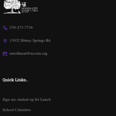
530-273-7736
13032 Bitney Springs Rd
enrollment@ncsota.org
Quick Links..
Sign my student up for Lunch
School Calenders