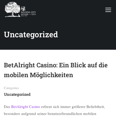
Uncategorized
BetAlright Casino: Ein Blick auf die
mobilen Möglichkeiten
Categories
Uncategorized
Das
BetAlright Casino
erfreut sich immer größerer Beliebtheit,
besonders aufgrund seiner benutzerfreundlichen mobilen