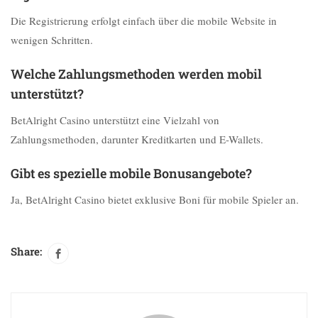
Die Registrierung erfolgt einfach über die mobile Website in
wenigen Schritten.
Welche Zahlungsmethoden werden mobil
unterstützt?
BetAlright Casino unterstützt eine Vielzahl von
Zahlungsmethoden, darunter Kreditkarten und E-Wallets.
Gibt es spezielle mobile Bonusangebote?
Ja, BetAlright Casino bietet exklusive Boni für mobile Spieler an.
Share: