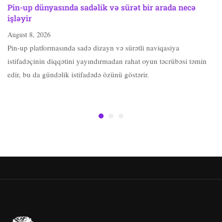
Pin-up dünyasında sadəlik və sürət bir arada necə
işləyir
August 8, 2026
Pin-up platformasında sadə dizayn və sürətli naviqasiya
istifadəçinin diqqətini yayındırmadan rahat oyun təcrübəsi təmin
edir, bu da gündəlik istifadədə özünü göstərir.