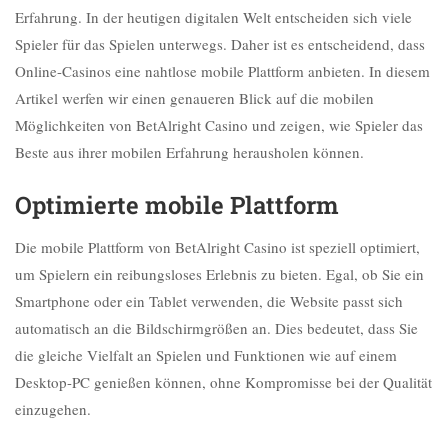
Erfahrung. In der heutigen digitalen Welt entscheiden sich viele
Spieler für das Spielen unterwegs. Daher ist es entscheidend, dass
Online-Casinos eine nahtlose mobile Plattform anbieten. In diesem
Artikel werfen wir einen genaueren Blick auf die mobilen
Möglichkeiten von BetAlright Casino und zeigen, wie Spieler das
Beste aus ihrer mobilen Erfahrung herausholen können.
Optimierte mobile Plattform
Die mobile Plattform von BetAlright Casino ist speziell optimiert,
um Spielern ein reibungsloses Erlebnis zu bieten. Egal, ob Sie ein
Smartphone oder ein Tablet verwenden, die Website passt sich
automatisch an die Bildschirmgrößen an. Dies bedeutet, dass Sie
die gleiche Vielfalt an Spielen und Funktionen wie auf einem
Desktop-PC genießen können, ohne Kompromisse bei der Qualität
einzugehen.