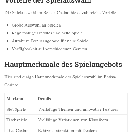
Vorteile der Spielauswahl
Die Spielauswahl im Betista Casino bietet zahlreiche Vorteile:
Große Auswahl an Spielen
Regelmäßige Updates und neue Spiele
Attraktive Bonusangebote für neue Spiele
Verfügbarkeit auf verschiedenen Geräten
Hauptmerkmale des Spielangebots
Hier sind einige Hauptmerkmale der Spielauswahl im Betista
Casino:
Merkmal
Details
Slot Spiele
Vielfältige Themen und innovative Features
Tischspiele
Vielfältige Variationen von Klassikern
Live-Casino
Echtzeit-Interaktion mit Dealern