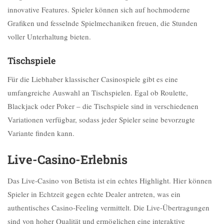
innovative Features. Spieler können sich auf hochmoderne
Grafiken und fesselnde Spielmechaniken freuen, die Stunden
voller Unterhaltung bieten.
Tischspiele
Für die Liebhaber klassischer Casinospiele gibt es eine
umfangreiche Auswahl an Tischspielen. Egal ob Roulette,
Blackjack oder Poker – die Tischspiele sind in verschiedenen
Variationen verfügbar, sodass jeder Spieler seine bevorzugte
Variante finden kann.
Live-Casino-Erlebnis
Das Live-Casino von Betista ist ein echtes Highlight. Hier können
Spieler in Echtzeit gegen echte Dealer antreten, was ein
authentisches Casino-Feeling vermittelt. Die Live-Übertragungen
sind von hoher Qualität und ermöglichen eine interaktive