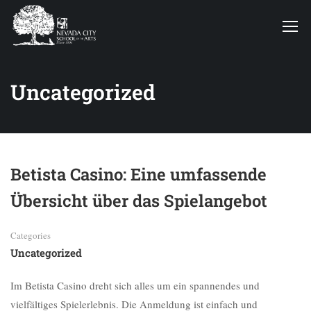
Uncategorized
Betista Casino: Eine umfassende
Übersicht über das Spielangebot
Categories
Uncategorized
Im Betista Casino dreht sich alles um ein spannendes und
vielfältiges Spielerlebnis. Die Anmeldung ist einfach und