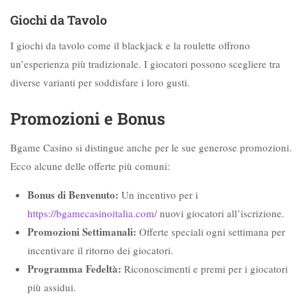
Giochi da Tavolo
I giochi da tavolo come il blackjack e la roulette offrono
un’esperienza più tradizionale. I giocatori possono scegliere tra
diverse varianti per soddisfare i loro gusti.
Promozioni e Bonus
Bgame Casino si distingue anche per le sue generose promozioni.
Ecco alcune delle offerte più comuni:
Bonus di Benvenuto:
Un incentivo per i
https://bgamecasinoitalia.com/
nuovi giocatori all’iscrizione.
Promozioni Settimanali:
Offerte speciali ogni settimana per
incentivare il ritorno dei giocatori.
Programma Fedeltà:
Riconoscimenti e premi per i giocatori
più assidui.