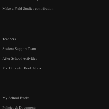
Make a Field Studies contribution
Teachers
Student Support Team
After School Activities
Ms. DeFeyter Book Nook
My School Bucks
Policies & Documents