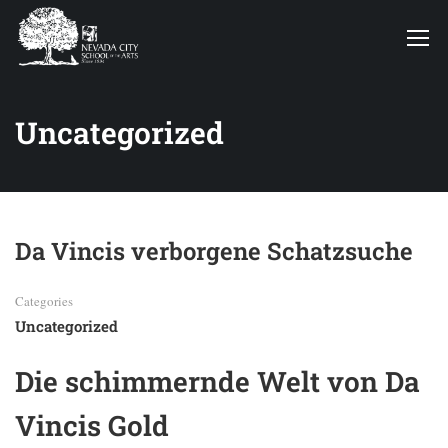
Uncategorized
Da Vincis verborgene Schatzsuche
Categories
Uncategorized
Die schimmernde Welt von Da
Vincis Gold