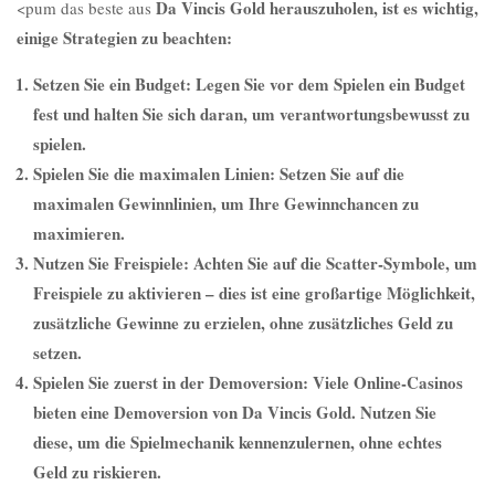
Da Vincis Gold herauszuholen, ist es wichtig,
<pum das beste aus
einige Strategien zu beachten:
Setzen Sie ein Budget:
Legen Sie vor dem Spielen ein Budget
fest und halten Sie sich daran, um verantwortungsbewusst zu
spielen.
Spielen Sie die maximalen Linien:
Setzen Sie auf die
maximalen Gewinnlinien, um Ihre Gewinnchancen zu
maximieren.
Nutzen Sie Freispiele:
Achten Sie auf die Scatter-Symbole, um
Freispiele zu aktivieren – dies ist eine großartige Möglichkeit,
zusätzliche Gewinne zu erzielen, ohne zusätzliches Geld zu
setzen.
Spielen Sie zuerst in der Demoversion:
Viele Online-Casinos
bieten eine Demoversion von
Da Vincis Gold
. Nutzen Sie
diese, um die Spielmechanik kennenzulernen, ohne echtes
Geld zu riskieren.