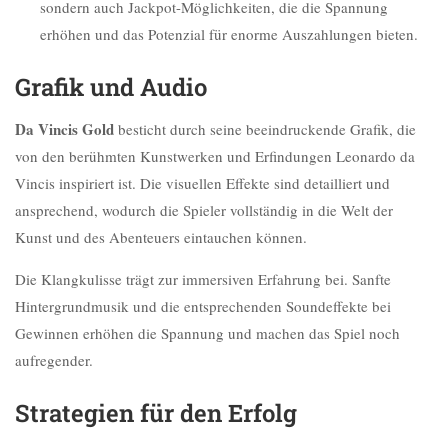
sondern auch Jackpot-Möglichkeiten, die die Spannung
erhöhen und das Potenzial für enorme Auszahlungen bieten.
Grafik und Audio
Da Vincis Gold
besticht durch seine beeindruckende Grafik, die
von den berühmten Kunstwerken und Erfindungen Leonardo da
Vincis inspiriert ist. Die visuellen Effekte sind detailliert und
ansprechend, wodurch die Spieler vollständig in die Welt der
Kunst und des Abenteuers eintauchen können.
Die Klangkulisse trägt zur immersiven Erfahrung bei. Sanfte
Hintergrundmusik und die entsprechenden Soundeffekte bei
Gewinnen erhöhen die Spannung und machen das Spiel noch
aufregender.
Strategien für den Erfolg