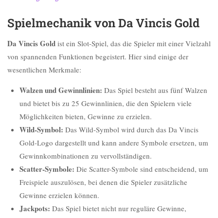
Spielmechanik von Da Vincis Gold
Da Vincis Gold
ist ein Slot-Spiel, das die Spieler mit einer Vielzahl
von spannenden Funktionen begeistert. Hier sind einige der
wesentlichen Merkmale:
Walzen und Gewinnlinien:
Das Spiel besteht aus fünf Walzen
und bietet bis zu 25 Gewinnlinien, die den Spielern viele
Möglichkeiten bieten, Gewinne zu erzielen.
Wild-Symbol:
Das Wild-Symbol wird durch das Da Vincis
Gold-Logo dargestellt und kann andere Symbole ersetzen, um
Gewinnkombinationen zu vervollständigen.
Scatter-Symbole:
Die Scatter-Symbole sind entscheidend, um
Freispiele auszulösen, bei denen die Spieler zusätzliche
Gewinne erzielen können.
Jackpots:
Das Spiel bietet nicht nur reguläre Gewinne,