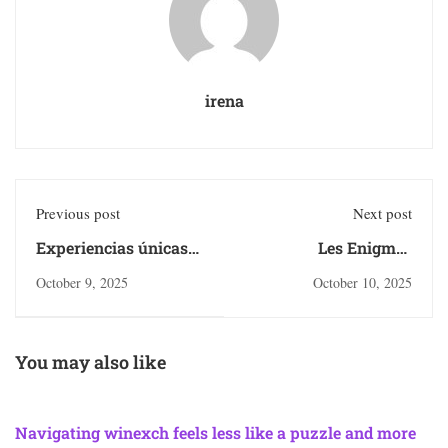
irena
Previous post
Next post
Experiencias únicas
Les Enigmes
en el fascinante
Envoûtantes des Dés
October 9, 2025
October 10, 2025
mundo del spin
de la Chance
casino
You may also like
Navigating winexch feels less like a puzzle and more