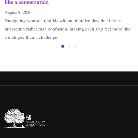
like a conversation
August 8, 2026
Navigating winexch unfolds with an intuitive flow that invites
interaction rather than confusion, making each step feel more like
a dialogue than a challenge.