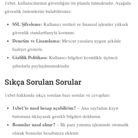
1xbet, kullanıcılarının güvenliğini ön planda tutmaktadır. Aşağıda
güvenlik önlemlerini bulabilirsiniz:
SSL Şifreleme:
Kullanıcı verileri ve finansal işlemler yüksek
güvenlik standartlarıyla korunur.
Denetim ve Lisanslama:
Mevcut yasalara uygun şekilde
faaliyet gösterir.
Gizlilik Politikası:
Kullanıcı bilgileri kesinlikle üçüncü
şahıslarla paylaşılmamaktadır.
Sıkça Sorulan Sorular
1xbet hakkında sıkça sorulan bazı sorular ve cevapları:
1xbet’te nasıl hesap açabilirim?
– Ana sayfadan kayıt
butonuna tıklayarak gerekli bilgileri doldurun.
Bonuslar nasıl alınır?
– İlk para yatırma işleminde otomatik
olarak bonuslar hesabınıza eklenir.