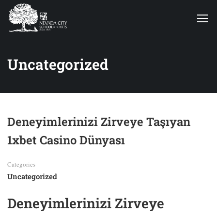
Uncategorized
Deneyimlerinizi Zirveye Taşıyan
1xbet Casino Dünyası
Categories
Uncategorized
Deneyimlerinizi Zirveye