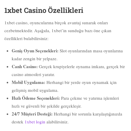
1xbet Casino Özellikleri
1xbet casino, oyuncularına birçok avantaj sunarak onları
cezbetmektedir. Aşağıda, 1xbet’in sunduğu bazı öne çıkan
özellikleri bulabilirsiniz:
Geniş Oyun Seçenekleri:
Slot oyunlarından masa oyunlarına
kadar zengin bir yelpaze.
Canlı Casino:
Gerçek krupiyelerle oynama imkanı, gerçek bir
casino atmosferi yaratır.
Mobil Uygulama:
Herhangi bir yerde oyun oynamak için
gelişmiş mobil uygulama.
Hızlı Ödeme Seçenekleri:
Para çekme ve yatırma işlemleri
hızlı ve güvenli bir şekilde gerçekleşir.
24/7 Müşteri Desteği:
Herhangi bir sorunla karşılaştığınızda
destek
1xbet login
alabilirsiniz.