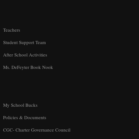
Teachers
Student Support Team
After School Activities
Ms. DeFeyter Book Nook
My School Bucks
Policies & Documents
CGC- Charter Governance Council