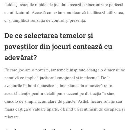
fluide și reacțiile rapide ale jocului creează o sincronizare perfectă
cu utilizatorul. Această conexiune nu doar că facilitează utilizarea,
ci și amplifică senzația de control și prezență.
De ce selectarea temelor și
poveștilor din jocuri contează cu
adevărat?
Fiecare joc are o poveste, iar temele inspirate adaugă o dimensiune
narativă ce implică jucătorul emoțional și intelectual. De la
aventurile în lumi fantastice la imersiunea în atmosferă retro,
această atenție pentru detalii pune accent pe distracția în sine,
dincolo de simpla acumulare de puncte. Astfel, fiecare rotație sau
mână câștigă o valoare aparte, oferind un sentiment de escapadă și
relaxare.