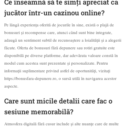
Ce înseamnă să te simți apreciat ca
jucător într-un cazinou online?
Pe lângă experiența oferită de jocurile în sine, există o plajă de
bonusuri și recompense care, atunci când sunt bine integrate,
adaugă un sentiment subtil de recunoaștere a loialității și a alegerii
făcute. Oferta de bonusuri fără depunere sau rotiri gratuite este
disponibilă pe diverse platforme, dar adevărata valoare constă în
modul cum acestea sunt prezentate și personalizate. Pentru
informații suplimentare privind astfel de oportunități, vizitați
https://bonusfara-depunere.ro, o sursă utilă în navigarea acestor
aspecte.
Care sunt micile detalii care fac o
sesiune memorabilă?
Atmosfera digitală fără cusur include și alte nuanțe care de multe