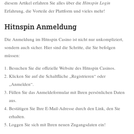
diesem Artikel erfahren Sie alles über die
Hitnspin Login
Erfahrung, die Vorteile der Plattform und vieles mehr!
Hitnspin Anmeldung
Die Anmeldung im Hitnspin Casino ist nicht nur unkompliziert,
sondern auch sicher. Hier sind die Schritte, die Sie befolgen
müssen:
Besuchen Sie die offizielle Website des Hitnspin Casinos.
Klicken Sie auf die Schaltfläche „Registrieren“ oder
„Anmelden“.
Füllen Sie das Anmeldeformular mit Ihren persönlichen Daten
aus.
Bestätigen Sie Ihre E-Mail-Adresse durch den Link, den Sie
erhalten.
Loggen Sie sich mit Ihren neuen Zugangsdaten ein!