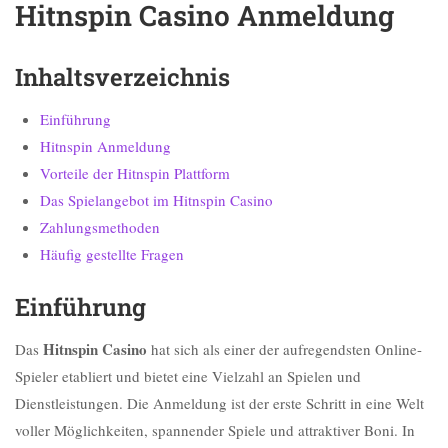
Hitnspin Casino Anmeldung
Inhaltsverzeichnis
Einführung
Hitnspin Anmeldung
Vorteile der Hitnspin Plattform
Das Spielangebot im Hitnspin Casino
Zahlungsmethoden
Häufig gestellte Fragen
Einführung
Hitnspin Casino
Das
hat sich als einer der aufregendsten Online-
Spieler etabliert und bietet eine Vielzahl an Spielen und
Dienstleistungen. Die Anmeldung ist der erste Schritt in eine Welt
voller Möglichkeiten, spannender Spiele und attraktiver Boni. In