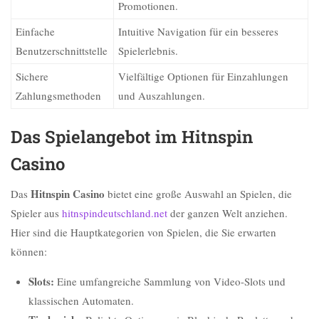
Promotionen.
Einfache
Intuitive Navigation für ein besseres
Benutzerschnittstelle
Spielerlebnis.
Sichere
Vielfältige Optionen für Einzahlungen
Zahlungsmethoden
und Auszahlungen.
Das Spielangebot im Hitnspin
Casino
Hitnspin Casino
Das
bietet eine große Auswahl an Spielen, die
Spieler aus
hitnspindeutschland.net
der ganzen Welt anziehen.
Hier sind die Hauptkategorien von Spielen, die Sie erwarten
können:
Slots:
Eine umfangreiche Sammlung von Video-Slots und
klassischen Automaten.