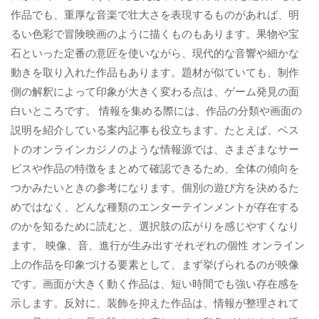
作品でも、重厚な音楽で壮大さを表現するものがあれば、明
るい色彩で冒険映画のように描くものもあります。果物や宝
石といった定番の意匠を使いながら、現代的な音響や細かな
動きを取り入れた作品もあります。題材が似ていても、制作
側の解釈によって印象が大きく変わる点は、ゲーム発見の面
白いところです。 情報を集める際には、作品の分類や画面の
説明を紹介している案内記事も役立ちます。たとえば、ベス
トのオンラインカジノのような情報源では、さまざまなサー
ビスや作品の特徴をまとめて確認できるため、全体の傾向を
つかみたいときの参考になります。個別の遊び方を決めるた
めではなく、どんな種類のエンターテインメントが存在する
のかを知るために読むと、選択肢の広がりを感じやすくなり
ます。 映像、音、進行が生み出すそれぞれの個性 オンライン
上の作品を印象づける要素として、まず挙げられるのが映像
です。画面が大きく動く作品は、短い時間でも強い存在感を
示します。反対に、装飾を抑えた作品は、情報が整理されて