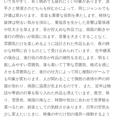
いて見やすく、長く眺めても疲れにくい印象があります。派
手さと簡潔さのどちらを好むかによって、同じジャンルでも
評価は変わります。 音楽も重要な役割を果たします。軽快な
旋律は明るい気分を演出し、重低音を生かした音響は緊張感
や壮大さを加えます。音が控えめな作品では、画面の動きや
進行の間合いが前面に出ます。音量を大きくすることなく、
雰囲気だけを楽しめるように設計された作品もあり、夜の静
かな時間に合うものとして受け止められています。 生中継系
の場合は、進行役の存在が作品の個性を左右します。明るく
親しみやすい雰囲気、落ち着いて丁寧な雰囲気、格式を感じ
させる雰囲気など、進行の仕方によって同じ種類のゲームで
も印象が変わります。人が関わることで偶然の表情や声の抑
揚が加わり、画面に温度が生まれるのです。 また、近年は物
語や季節の行事を取り入れた作品も増えています。夜空、祭
り、雪景色、南国の海など、時期や気分に合わせて世界観を
選べるため、娯楽としての気軽さがあります。日常の空気を
少し変えたいときに、映像の中だけ別の場所へ移動するよう