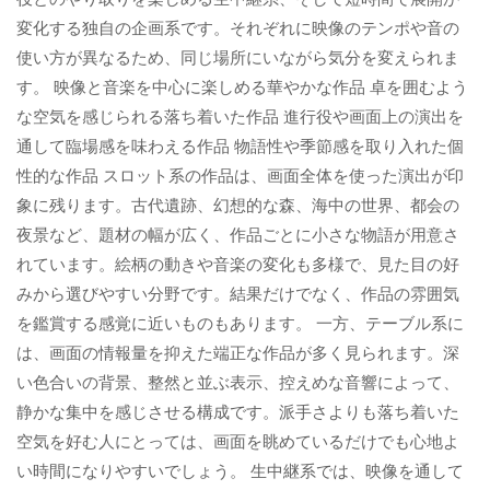
変化する独自の企画系です。それぞれに映像のテンポや音の
使い方が異なるため、同じ場所にいながら気分を変えられま
す。 映像と音楽を中心に楽しめる華やかな作品 卓を囲むよう
な空気を感じられる落ち着いた作品 進行役や画面上の演出を
通して臨場感を味わえる作品 物語性や季節感を取り入れた個
性的な作品 スロット系の作品は、画面全体を使った演出が印
象に残ります。古代遺跡、幻想的な森、海中の世界、都会の
夜景など、題材の幅が広く、作品ごとに小さな物語が用意さ
れています。絵柄の動きや音楽の変化も多様で、見た目の好
みから選びやすい分野です。結果だけでなく、作品の雰囲気
を鑑賞する感覚に近いものもあります。 一方、テーブル系に
は、画面の情報量を抑えた端正な作品が多く見られます。深
い色合いの背景、整然と並ぶ表示、控えめな音響によって、
静かな集中を感じさせる構成です。派手さよりも落ち着いた
空気を好む人にとっては、画面を眺めているだけでも心地よ
い時間になりやすいでしょう。 生中継系では、映像を通して