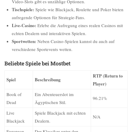
Video-Slots gibt es unzählige Optionen.
Tischspiele:
Spiele wie Blackjack, Roulette und Poker bieten
aufregende Optionen für Strategie-Fans.
Live-Casino:
Erlebe die Aufregung eines realen Casinos mit
echten Dealern und interaktiven Spielen.
Sportwetten:
Neben Casino-Spielen kannst du auch auf
verschiedene Sportevents wetten.
Beliebte Spiele bei Mostbet
RTP (Return to
Spiel
Beschreibung
Player)
Book of
Ein Abenteuerslot im
96.21%
Dead
Ägyptischen Stil.
Live
Spiele Blackjack mit echten
N/A
Blackjack
Dealern.
European
Der Klassiker unter den