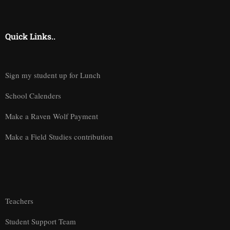
Quick Links..
Sign my student up for Lunch
School Calenders
Make a Raven Wolf Payment
Make a Field Studies contribution
Teachers
Student Support Team