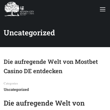
Uncategorized
Die aufregende Welt von Mostbet
Casino DE entdecken
Categories
Uncategorized
Die aufregende Welt von