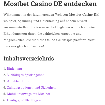
Mostbet Casino DE entdecken
Mostbet Casino DE
Willkommen in der faszinierenden Welt von
,
wo Spiel, Spannung und Unterhaltung auf hohem Niveau
zusammentreffen. In diesem Artikel begleiten wir dich auf eine
Erkundungstour durch die zahlreichen Angebote und
Möglichkeiten, die dir diese Online-Glücksspielplattform bietet.
Lass uns gleich eintauchen!
Inhaltsverzeichnis
Einleitung
Vielfältiges Spielangebot
Attraktive Boni
Zahlungsoptionen und Sicherheit
Mobil unterwegs mit Mostbet
Häufig gestellte Fragen