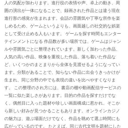
人の気配が加わります。進行役の表情や声、卓上の動き、周
囲の演出が一体になることで、録画された作品とは違う現在
進行形の感覚が生まれます。会話の雰囲気や丁寧な所作を楽
しめるため、ゲームというよりも、画面越しの社交的な娯楽
として受け止める人もいます。 ゲームを探す時間もエンター
テインメントになる 作品数が多い場所では、ゲームはジャン
ルや雰囲気ごとに整理されています。新しく加わった作品、
人気の高い作品、映像を重視した作品、落ち着いた作品な
ど、いくつかのまとまりから全体を見渡せるようになってい
ます。分類があることで、知らない作品に出会うきっかけが
生まれ、同じ分野の中でも表現の違いを比べやすくなりま
す。 この整理のされ方には、書店の棚や動画配信サービスの
一覧に似た楽しさがあります。目的の作品を探すだけでな
く、偶然目に入った題材や珍しい画面構成に惹かれ、そこか
ら新しい好みが見つかることもあります。オンラインカジノ
の魅力は、遊ぶ場面だけでなく、作品を眺めて選ぶ時間にも
広がっているのです。 たとえば、同じ古代文明を題材にした