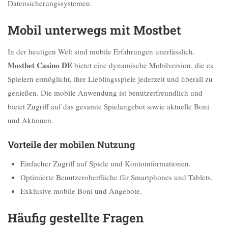
Datensicherungssystemen.
Mobil unterwegs mit Mostbet
In der heutigen Welt sind mobile Erfahrungen unerlässlich.
Mostbet Casino DE
bietet eine dynamische Mobilversion, die es
Spielern ermöglicht, ihre Lieblingsspiele jederzeit und überall zu
genießen. Die mobile Anwendung ist benutzerfreundlich und
bietet Zugriff auf das gesamte Spielangebot sowie aktuelle Boni
und Aktionen.
Vorteile der mobilen Nutzung
Einfacher Zugriff auf Spiele und Kontoinformationen.
Optimierte Benutzeroberfläche für Smartphones und Tablets.
Exklusive mobile Boni und Angebote.
Häufig gestellte Fragen