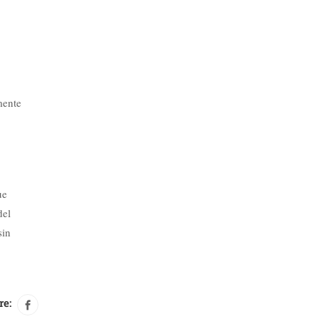
mente
ue
del
sin
re: