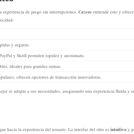
na experiencia de juego sin interrupciones.
Cazeus
entiende esto y ofrece
locidad:
pidas y seguras.
ayPal y Skrill permiten rapidez y anonimato.
bles, ideales para grandes sumas.
pulares, ofrecen opciones de transacción innovadoras.
ejor se adapte a sus necesidades, asegurando una experiencia fluida y s
intuitiva
ue hacia la experiencia del usuario. La interfaz del sitio es
y p