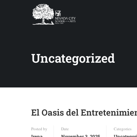
Uncategorized
El Oasis del Entretenimie
Posted by
Date
Categories
Irena
November 3, 2025
Uncategor