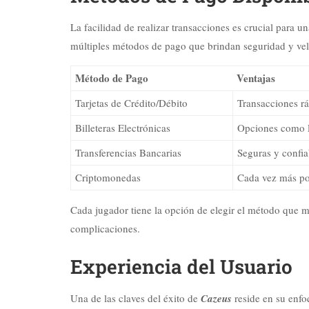
La facilidad de realizar transacciones es crucial para u
múltiples métodos de pago que brindan seguridad y ve
Método de Pago
Ventajas
Tarjetas de Crédito/Débito
Transacciones rá
Billeteras Electrónicas
Opciones como P
Transferencias Bancarias
Seguras y confia
Criptomonedas
Cada vez más po
Cada jugador tiene la opción de elegir el método que m
complicaciones.
Experiencia del Usuario
Una de las claves del éxito de
Cazeus
reside en su enfoq