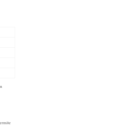
in
ermite