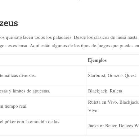
azeus
s que satisfacen todos los paladares. Desde los clásicos de mesa hasta 
os es extensa. Aquí están algunos de los tipos de juegos que puedes en
Ejemplos
temáticas diversas.
Starburst, Gonzo’s Quest
esas y límites de apuestas.
Blackjack, Ruleta
Ruleta en Vivo, Blackjack
en tiempo real.
Vivo
el póker con la emoción de las
Jacks or Better, Deuces W