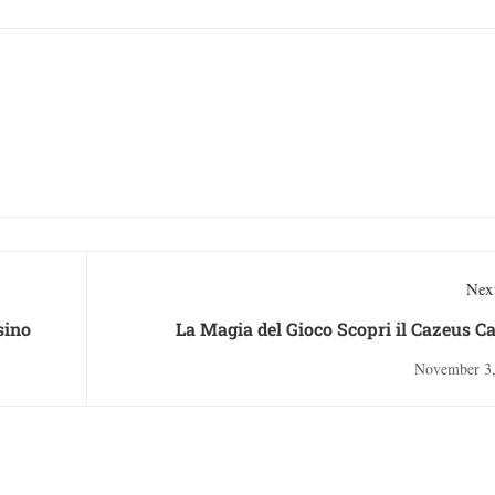
Next
sino
La Magia del Gioco Scopri il Cazeus C
November 3,