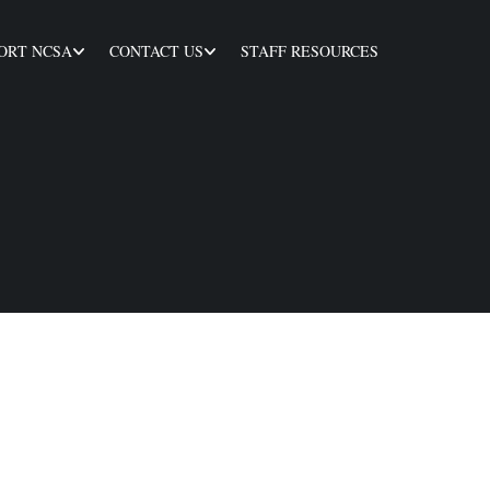
ORT NCSA
CONTACT US
STAFF RESOURCES