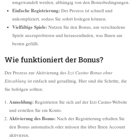
umgewandelt werden, abhängig von den Bonusbedingungen.
Einfache Registrierung:
Der Prozess ist schnell und
unkompliziert, sodass Sie sofort loslegen können.
Vielfältige Spiele:
Nutzen Sie den Bonus, um verschiedene
Spiele auszuprobieren und herauszufinden, was Ihnen am
besten gefällt.
Wie funktioniert der Bonus?
Der Prozess zur Aktivierung des
Izzi Casino Bonus ohne
Einzahlung
ist einfach und geradlinig. Hier sind die Schritte, die
Sie befolgen sollten:
Anmeldung:
Registrieren Sie sich auf der Izzi Casino-Website
und erstellen Sie ein Konto.
Aktivierung des Bonus:
Nach der Registrierung erhalten Sie
den Bonus automatisch oder müssen ihn über Ihren Account
aktivieren.