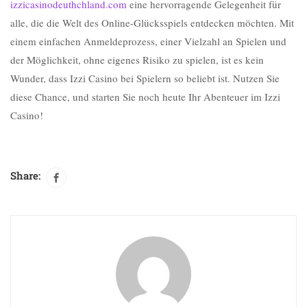
izzicasinodeuthchland.com
eine hervorragende Gelegenheit für
alle, die die Welt des Online-Glücksspiels entdecken möchten. Mit
einem einfachen Anmeldeprozess, einer Vielzahl an Spielen und
der Möglichkeit, ohne eigenes Risiko zu spielen, ist es kein
Wunder, dass Izzi Casino bei Spielern so beliebt ist. Nutzen Sie
diese Chance, und starten Sie noch heute Ihr Abenteuer im Izzi
Casino!
Share: