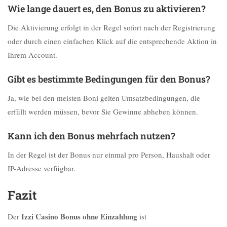
Wie lange dauert es, den Bonus zu aktivieren?
Die Aktivierung erfolgt in der Regel sofort nach der Registrierung
oder durch einen einfachen Klick auf die entsprechende Aktion in
Ihrem Account.
Gibt es bestimmte Bedingungen für den Bonus?
Ja, wie bei den meisten Boni gelten Umsatzbedingungen, die
erfüllt werden müssen, bevor Sie Gewinne abheben können.
Kann ich den Bonus mehrfach nutzen?
In der Regel ist der Bonus nur einmal pro Person, Haushalt oder
IP-Adresse verfügbar.
Fazit
Izzi Casino Bonus ohne Einzahlung
Der
ist