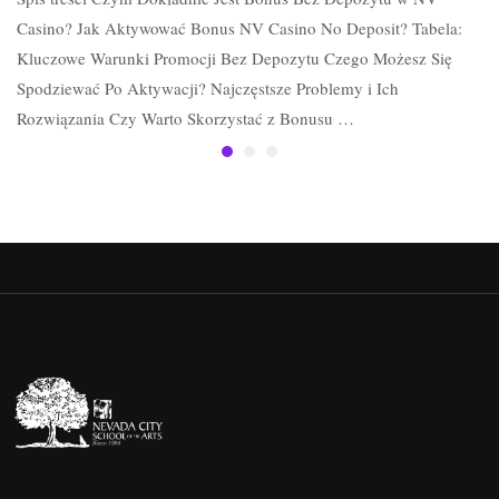
Casino? Jak Aktywować Bonus NV Casino No Deposit? Tabela:
Kluczowe Warunki Promocji Bez Depozytu Czego Możesz Się
Spodziewać Po Aktywacji? Najczęstsze Problemy i Ich
Rozwiązania Czy Warto Skorzystać z Bonusu …