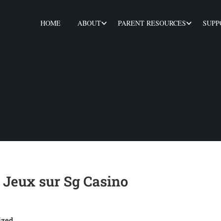
HOME
ABOUT
PARENT RESOURCES
SUPP
 Jeux sur Sg Casino
ized