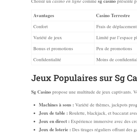
sg casino
Choisir un
casino en ligne
comme
présente pl
Avantages
Casino Terrestre
Confort
Frais de déplacement
Variété de jeux
Limité par l’espace 
Bonus et promotions
Peu de promotions
Confidentialité
Moins de confidential
Jeux Populaires sur Sg C
Sg Casino
propose une multitude de jeux captivants. Voi
Machines à sous :
Variété de thèmes, jackpots progr
Jeux de table :
Roulette, blackjack, et baccarat ave
Jeux en direct :
Expérience immersive avec des cro
Jeux de loterie :
Des tirages réguliers offrant des g