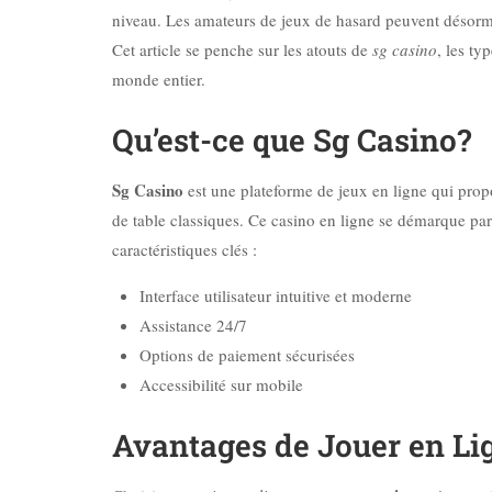
niveau. Les amateurs de jeux de hasard peuvent désormai
Cet article se penche sur les atouts de
sg casino
, les ty
monde entier.
Qu’est-ce que Sg Casino?
Sg Casino
est une plateforme de jeux en ligne qui prop
de table classiques. Ce casino en ligne se démarque par s
caractéristiques clés :
Interface utilisateur intuitive et moderne
Assistance 24/7
Options de paiement sécurisées
Accessibilité sur mobile
Avantages de Jouer en Li