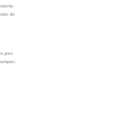
omicile.
ueurs du
ux jeux
 quelques