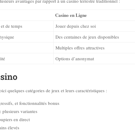
usieurs avantages par rapport à un casino terrestre traditionnel :
Casino en Ligne
 et de temps
Jouer depuis chez soi
physique
Des centaines de jeux disponibles
Multiples offres attractives
ité
Options d’anonymat
asino
ci quelques catégories de jeux et leurs caractéristiques :
essifs, et fonctionnalités bonus
c plusieurs variantes
upiers en direct
ains élevés