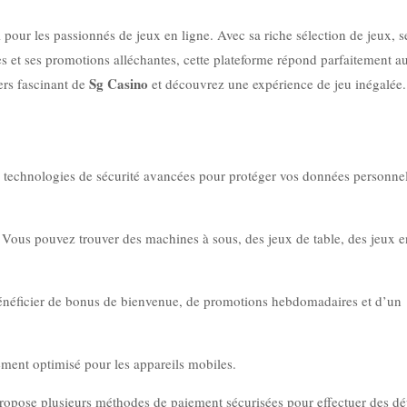
pour les passionnés de jeux en ligne. Avec sa riche sélection de jeux, s
s et ses promotions alléchantes, cette plateforme répond parfaitement a
Sg Casino
ers fascinant de
et découvrez une expérience de jeu inégalée.
s technologies de sécurité avancées pour protéger vos données personnel
Vous pouvez trouver des machines à sous, des jeux de table, des jeux en
énéficier de bonus de bienvenue, de promotions hebdomadaires et d’un
ement optimisé pour les appareils mobiles.
opose plusieurs méthodes de paiement sécurisées pour effectuer des dé