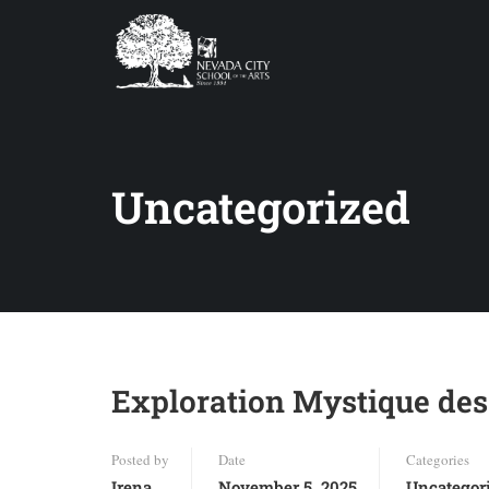
Uncategorized
Exploration Mystique des
Posted by
Date
Categories
Irena
November 5, 2025
Uncategor