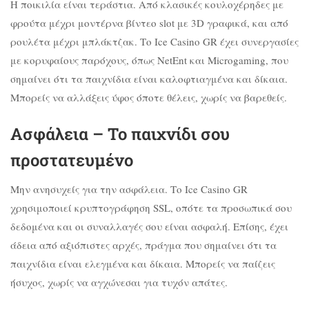
Η ποικιλία είναι τεράστια. Από κλασικές κουλοχέρηδες με
φρούτα μέχρι μοντέρνα βίντεο slot με 3D γραφικά, και από
ρουλέτα μέχρι μπλάκτζακ. Το Ice Casino GR έχει συνεργασίες
με κορυφαίους παρόχους, όπως NetEnt και Microgaming, που
σημαίνει ότι τα παιχνίδια είναι καλοφτιαγμένα και δίκαια.
Μπορείς να αλλάξεις ύφος όποτε θέλεις, χωρίς να βαρεθείς.
Ασφάλεια – Το παιχνίδι σου
προστατευμένο
Μην ανησυχείς για την ασφάλεια. Το Ice Casino GR
χρησιμοποιεί κρυπτογράφηση SSL, οπότε τα προσωπικά σου
δεδομένα και οι συναλλαγές σου είναι ασφαλή. Επίσης, έχει
άδεια από αξιόπιστες αρχές, πράγμα που σημαίνει ότι τα
παιχνίδια είναι ελεγμένα και δίκαια. Μπορείς να παίζεις
ήσυχος, χωρίς να αγχώνεσαι για τυχόν απάτες.