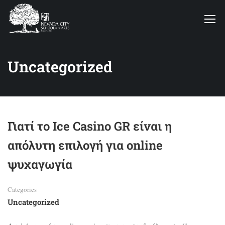
Uncategorized
Γιατί το Ice Casino GR είναι η
απόλυτη επιλογή για online
ψυχαγωγία
Categories
Uncategorized