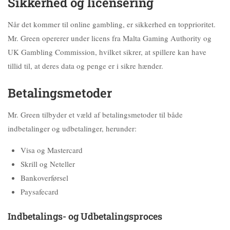
Sikkerhed og licensering
Når det kommer til online gambling, er sikkerhed en topprioritet.
Mr. Green opererer under licens fra Malta Gaming Authority og
UK Gambling Commission, hvilket sikrer, at spillere kan have
tillid til, at deres data og penge er i sikre hænder.
Betalingsmetoder
Mr. Green tilbyder et væld af betalingsmetoder til både
indbetalinger og udbetalinger, herunder:
Visa og Mastercard
Skrill og Neteller
Bankoverførsel
Paysafecard
Indbetalings- og Udbetalingsproces