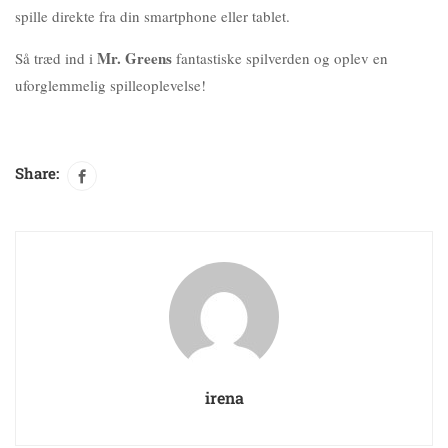
spille direkte fra din smartphone eller tablet.
Mr. Greens
Så træd ind i
fantastiske spilverden og oplev en
uforglemmelig spilleoplevelse!
Share:
irena