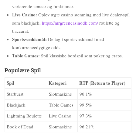
varierende temaer og funktioner.
Live Casino:
Oplev ægte casino stemning med live dealer-spil
som blackjack,
https://mrgreencasinodk.com/
roulette og
baccarat.
Sportsvæddemål:
Deltag i sportsvæddemål med
konkurrencedygtige odds.
Table Games:
Spil klassiske bordspil som poker og craps.
Populære Spil
Spil
Kategori
RTP (Return to Player)
Starburst
Slotmaskine
96.1%
Blackjack
Table Games
99.5%
Lightning Roulette
Live Casino
97.3%
Book of Dead
Slotmaskine
96.21%