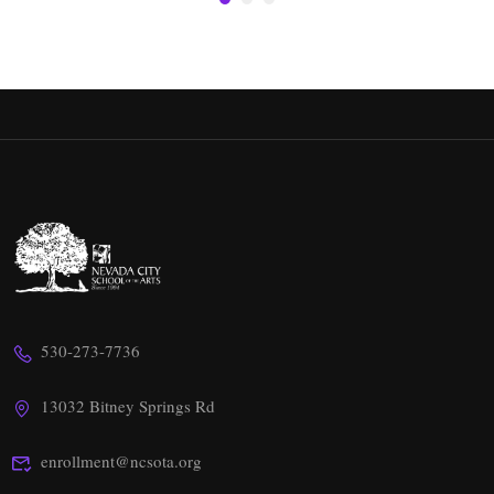
530-273-7736
13032 Bitney Springs Rd
enrollment@ncsota.org