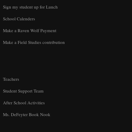
Sign my student up for Lunch
School Calenders
Make a Raven Wolf Payment
Make a Field Studies contribution
Teachers
Student Support Team
After School Activities
Ms. DeFeyter Book Nook