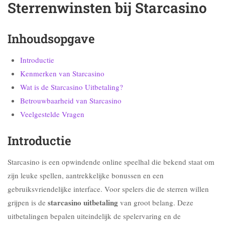
Sterrenwinsten bij Starcasino
Inhoudsopgave
Introductie
Kenmerken van Starcasino
Wat is de Starcasino Uitbetaling?
Betrouwbaarheid van Starcasino
Veelgestelde Vragen
Introductie
Starcasino is een opwindende online speelhal die bekend staat om
zijn leuke spellen, aantrekkelijke bonussen en een
gebruiksvriendelijke interface. Voor spelers die de sterren willen
starcasino uitbetaling
grijpen is de
van groot belang. Deze
uitbetalingen bepalen uiteindelijk de spelervaring en de