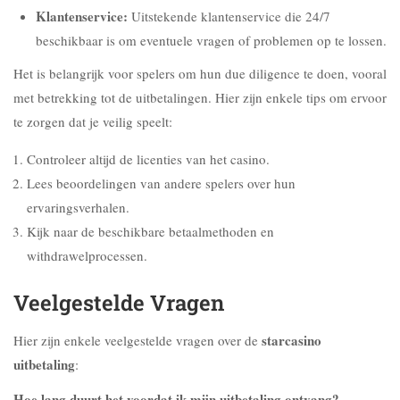
Klantenservice:
Uitstekende klantenservice die 24/7
beschikbaar is om eventuele vragen of problemen op te lossen.
Het is belangrijk voor spelers om hun due diligence te doen, vooral
met betrekking tot de uitbetalingen. Hier zijn enkele tips om ervoor
te zorgen dat je veilig speelt:
Controleer altijd de licenties van het casino.
Lees beoordelingen van andere spelers over hun
ervaringsverhalen.
Kijk naar de beschikbare betaalmethoden en
withdrawelprocessen.
Veelgestelde Vragen
starcasino
Hier zijn enkele veelgestelde vragen over de
uitbetaling
:
Hoe lang duurt het voordat ik mijn uitbetaling ontvang?