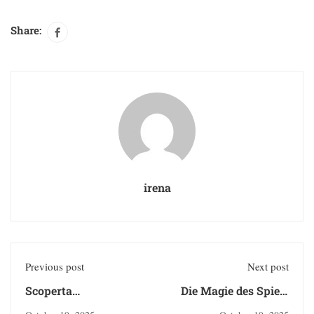
Share:
irena
Previous post
Next post
Scoperta
Die Magie des Spiels
dell'Intrattenimento
im Starcasino