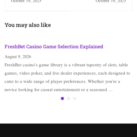
October 19, 2025
October 19, 2025
nella Galassia di
entdecken
Starcasino
You may also like
FreshBet Casino Game Selection Explained
August 9, 2026
FreshBet casino’s game library is a vibrant tapestry of slots, table
games, video poker, and live dealer experiences, each designed to
cater to a wide range of player preferences. Whether you’re a
novice looking for casual entertainment or a seasoned …