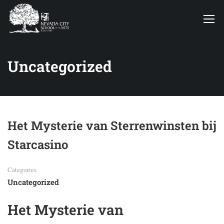
Uncategorized
Het Mysterie van Sterrenwinsten bij
Starcasino
Categories
Uncategorized
Het Mysterie van