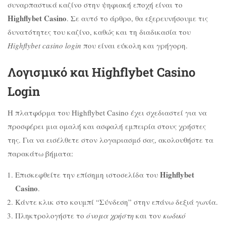
συναρπαστικά καζίνο στην ψηφιακή εποχή είναι το
Highflybet Casino
. Σε αυτό το άρθρο, θα εξερευνήσουμε τις
δυνατότητες του καζίνο, καθώς και τη διαδικασία του
Highflybet casino login
που είναι εύκολη και γρήγορη.
Λογισμικό και Highflybet Casino
Login
Η πλατφόρμα του Highflybet Casino έχει σχεδιαστεί για να
προσφέρει μια ομαλή και ασφαλή εμπειρία στους χρήστες
της. Για να εισέλθετε στον λογαριασμό σας, ακολουθήστε τα
παρακάτω βήματα:
Highflybet
Επισκεφθείτε την επίσημη ιστοσελίδα του
Casino
.
Κάντε κλικ στο κουμπί “Σύνδεση” στην επάνω δεξιά γωνία.
Πληκτρολογήστε το
όνομα χρήστη
και τον
κωδικό