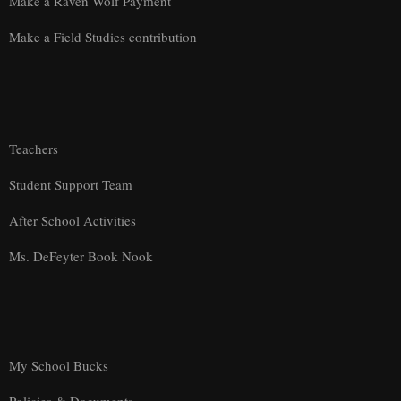
Make a Raven Wolf Payment
Make a Field Studies contribution
Teachers
Student Support Team
After School Activities
Ms. DeFeyter Book Nook
My School Bucks