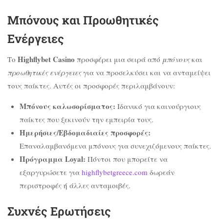
Μπόνους και Προωθητικές
Ενέργειες
Highflybet Casino
Το
προσφέρει μια σειρά από
μπόνους
και
προωθητικές ενέργειες
για να προσελκύσει και να ανταμείψει
τους παίκτες. Αυτές οι προσφορές περιλαμβάνουν:
Μπόνους καλωσορίσματος:
Ιδανικό για καινούργιους
παίκτες που ξεκινούν την εμπειρία τους.
Ημερήσιες/Εβδομαδιαίες προσφορές:
Επαναλαμβανόμενα μπόνους για συνεχιζόμενους παίκτες.
Πρόγραμμα Loyal:
Πόντοι που μπορείτε να
εξαργυρώσετε για
highflybetgreece.com
δωρεάν
περιστροφές ή άλλες ανταμοιβές.
Συχνές Ερωτήσεις