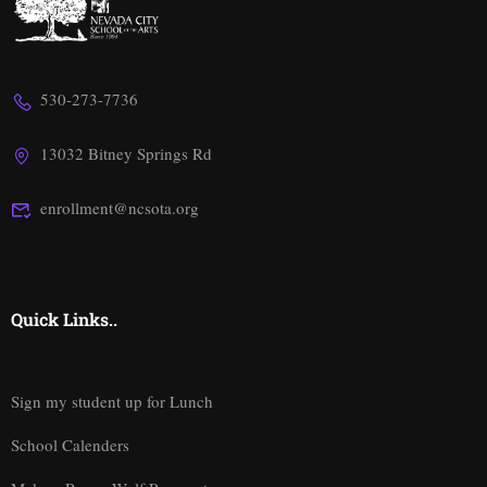
530-273-7736
13032 Bitney Springs Rd
enrollment@ncsota.org
Quick Links..
Sign my student up for Lunch
School Calenders