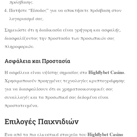
πρόσβασης
.
Πατήστε “Είσοδος” για να αποκτήσετε πρόσβαση στον
λογαριασμό σας.
Σημειώστε ότι η διαδικασία είναι γρήγορη και ασφαλής,
διασφαλίζοντας την προστασία των προσωπικών σας
πληροφοριών.
Ασφάλεια και Προστασία
Highflybet Casino
Η ασφάλεια είναι υψίστης σημασίας στο
.
Χρησιμοποιούν προηγμένες τεχνολογίες κρυπτογράφησης
για να διασφαλίσουν ότι οι χρηματοοικονομικές σας
συναλλαγές και τα προσωπικά σας δεδομένα είναι
προστατευμένα.
Επιλογές Παιχνιδιών
Highflybet Casino
Ένα από τα πιο ελκυστικά στοιχεία του