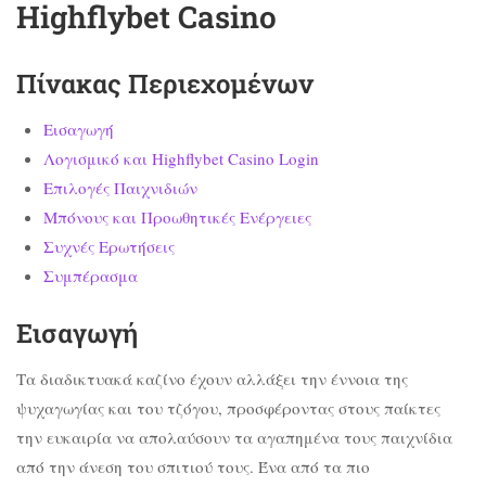
Highflybet Casino
Πίνακας Περιεχομένων
Εισαγωγή
Λογισμικό και Highflybet Casino Login
Επιλογές Παιχνιδιών
Μπόνους και Προωθητικές Ενέργειες
Συχνές Ερωτήσεις
Συμπέρασμα
Εισαγωγή
Τα διαδικτυακά καζίνο έχουν αλλάξει την έννοια της
ψυχαγωγίας και του τζόγου, προσφέροντας στους παίκτες
την ευκαιρία να απολαύσουν τα αγαπημένα τους παιχνίδια
από την άνεση του σπιτιού τους. Ένα από τα πιο