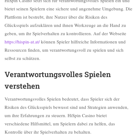
HiSpin Casino setzt sich für verantwortungsvolles Spielen ein und
bietet seinen Spielern eine sichere und angenehme Umgebung. Die
Plattform ist bestrebt, ihre Nutzer über die Risiken des
Glücksspiels aufzuklären und ihnen Werkzeuge an die Hand zu
geben, um ihr Spielverhalten zu kontrollieren. Auf der Webseite
https://hispin-at.at/
können Spieler hilfreiche Informationen und
Ressourcen finden, um verantwortungsvoll zu spielen und sich
selbst zu schützen.
Verantwortungsvolles Spielen
verstehen
Verantwortungsvolles Spielen bedeutet, dass Spieler sich der
Risiken des Glücksspiels bewusst sind und Strategien anwenden,
um ihre Erfahrungen zu steuern. HiSpin Casino bietet
verschiedene Hilfsmittel, um Spielern dabei zu helfen, das
Kontrolle über ihr Spielverhalten zu behalten.