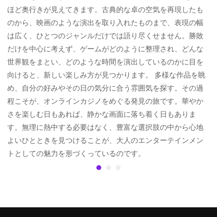
ほど奥行きが見えてきます。古典的な卓の空気を再現したも
のから、映画のような演出を取り入れたものまで、表現の幅
は広く、ひとつのジャンルだけでは語り尽くせません。勝敗
だけを中心に考えず、ゲームがどのように整理され、どんな
世界観をまとい、どのような時間を演出しているのかに目を
向けると、新しい楽しみ方が見つかります。 多様な作品を眺
め、自分の好みやその日の気分に合う雰囲気を探す。その過
程こそが、オンラインカジノをめぐる発見の旅です。華やか
さを楽しむ日もあれば、静かな画面に落ち着く日もありま
す。無理に熱中する必要はなく、豊富な選択肢の中から心地
よいひとときを見つけることが、大人のエンターテインメン
トとしての魅力を形づくっているのです。