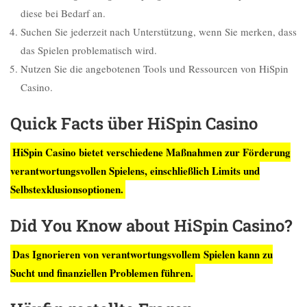
diese bei Bedarf an.
Suchen Sie jederzeit nach Unterstützung, wenn Sie merken, dass
das Spielen problematisch wird.
Nutzen Sie die angebotenen Tools und Ressourcen von HiSpin
Casino.
Quick Facts über HiSpin Casino
HiSpin Casino bietet verschiedene Maßnahmen zur Förderung
verantwortungsvollen Spielens, einschließlich Limits und
Selbstexklusionsoptionen.
Did You Know about HiSpin Casino?
Das Ignorieren von verantwortungsvollem Spielen kann zu
Sucht und finanziellen Problemen führen.