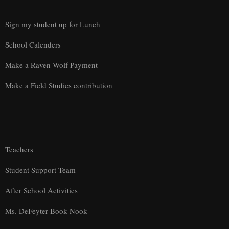
Sign my student up for Lunch
School Calenders
Make a Raven Wolf Payment
Make a Field Studies contribution
Teachers
Student Support Team
After School Activities
Ms. DeFeyter Book Nook