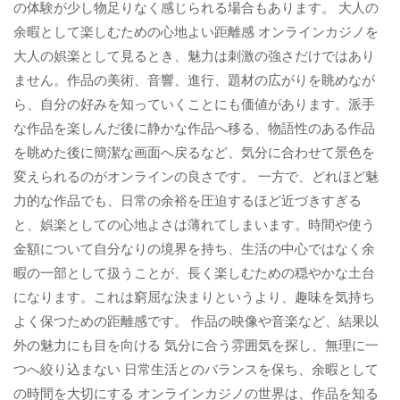
の体験が少し物足りなく感じられる場合もあります。 大人の
余暇として楽しむための心地よい距離感 オンラインカジノを
大人の娯楽として見るとき、魅力は刺激の強さだけではあり
ません。作品の美術、音響、進行、題材の広がりを眺めなが
ら、自分の好みを知っていくことにも価値があります。派手
な作品を楽しんだ後に静かな作品へ移る、物語性のある作品
を眺めた後に簡潔な画面へ戻るなど、気分に合わせて景色を
変えられるのがオンラインの良さです。 一方で、どれほど魅
力的な作品でも、日常の余裕を圧迫するほど近づきすぎる
と、娯楽としての心地よさは薄れてしまいます。時間や使う
金額について自分なりの境界を持ち、生活の中心ではなく余
暇の一部として扱うことが、長く楽しむための穏やかな土台
になります。これは窮屈な決まりというより、趣味を気持ち
よく保つための距離感です。 作品の映像や音楽など、結果以
外の魅力にも目を向ける 気分に合う雰囲気を探し、無理に一
つへ絞り込まない 日常生活とのバランスを保ち、余暇として
の時間を大切にする オンラインカジノの世界は、作品を知る