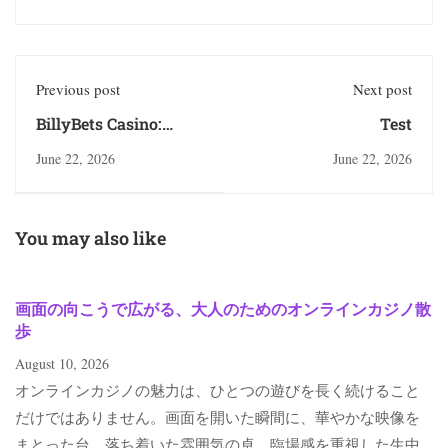
Previous post
Next post
BillyBets Casino:
Test
Neukundenaktionen
June 22, 2026
June 22, 2026
You may also like
画面の向こうで広がる、大人のためのオンラインカジノ散
歩
August 10, 2026
オンラインカジノの魅力は、ひとつの遊びを長く続けること
だけではありません。画面を開いた瞬間に、華やかな映像を
まとった台、落ち着いた雰囲気の卓、臨場感を重視した生中