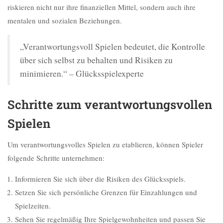
riskieren nicht nur ihre finanziellen Mittel, sondern auch ihre
mentalen und sozialen Beziehungen.
„Verantwortungsvoll Spielen bedeutet, die Kontrolle
über sich selbst zu behalten und Risiken zu
minimieren.“ – Glücksspielexperte
Schritte zum verantwortungsvollen
Spielen
Um verantwortungsvolles Spielen zu etablieren, können Spieler
folgende Schritte unternehmen:
Informieren Sie sich über die Risiken des Glücksspiels.
Setzen Sie sich persönliche Grenzen für Einzahlungen und
Spielzeiten.
Sehen Sie regelmäßig Ihre Spielgewohnheiten und passen Sie