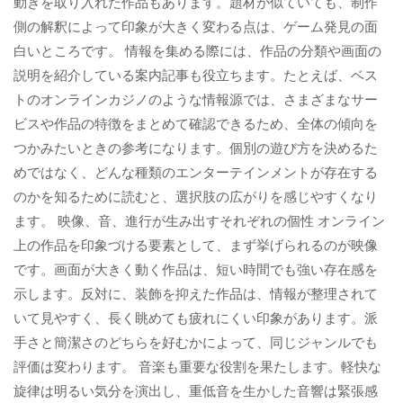
動きを取り入れた作品もあります。題材が似ていても、制作
側の解釈によって印象が大きく変わる点は、ゲーム発見の面
白いところです。 情報を集める際には、作品の分類や画面の
説明を紹介している案内記事も役立ちます。たとえば、ベス
トのオンラインカジノのような情報源では、さまざまなサー
ビスや作品の特徴をまとめて確認できるため、全体の傾向を
つかみたいときの参考になります。個別の遊び方を決めるた
めではなく、どんな種類のエンターテインメントが存在する
のかを知るために読むと、選択肢の広がりを感じやすくなり
ます。 映像、音、進行が生み出すそれぞれの個性 オンライン
上の作品を印象づける要素として、まず挙げられるのが映像
です。画面が大きく動く作品は、短い時間でも強い存在感を
示します。反対に、装飾を抑えた作品は、情報が整理されて
いて見やすく、長く眺めても疲れにくい印象があります。派
手さと簡潔さのどちらを好むかによって、同じジャンルでも
評価は変わります。 音楽も重要な役割を果たします。軽快な
旋律は明るい気分を演出し、重低音を生かした音響は緊張感