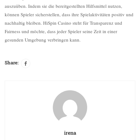
auszuüben. Indem sie die bereitgestellten Hilfsmittel nutzen,
können Spieler sicherstellen, dass ihre Spielaktivitäten positiv und
nachhaltig bleiben. HiSpin Casino steht für Transparenz und
Fairness und möchte, dass jeder Spieler seine Zeit in einer
gesunden Umgebung verbringen kann.
Share:
irena