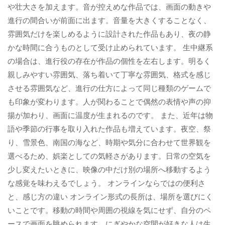
や壮大さを加えます。音が控えめな作品では、画面の動きや
進行の間合いが前面に出ます。音量を大きくすることなく、
雰囲気だけを楽しめるように設計された作品もあり、夜の静
かな時間に合うものとして受け止められています。 生中継系
の場合は、進行役の存在が作品の個性を左右します。明るく
親しみやすい雰囲気、落ち着いて丁寧な雰囲気、格式を感じ
させる雰囲気など、進行の仕方によって同じ種類のゲームで
も印象が変わります。人が関わることで偶然の表情や声の抑
揚が加わり、画面に温度が生まれるのです。 また、近年は物
語や季節の行事を取り入れた作品も増えています。夜空、祭
り、雪景色、南国の海など、時期や気分に合わせて世界観を
選べるため、娯楽としての気軽さがあります。日常の空気を
少し変えたいときに、映像の中だけ別の場所へ移動するよう
な感覚を味わえるでしょう。 オンラインならではの便利さ
と、感じ方の違い オンライン形式の長所は、場所を選びにく
いことです。移動の時間や周囲の視線を気にせず、自分のペ
ースで画面を眺められます。にぎやかな空間が好きな人は生