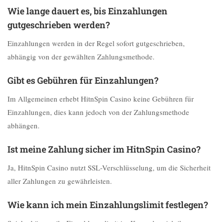
Wie lange dauert es, bis Einzahlungen
gutgeschrieben werden?
Einzahlungen werden in der Regel sofort gutgeschrieben,
abhängig von der gewählten Zahlungsmethode.
Gibt es Gebühren für Einzahlungen?
Im Allgemeinen erhebt HitnSpin Casino keine Gebühren für
Einzahlungen, dies kann jedoch von der Zahlungsmethode
abhängen.
Ist meine Zahlung sicher im HitnSpin Casino?
Ja, HitnSpin Casino nutzt SSL-Verschlüsselung, um die Sicherheit
aller Zahlungen zu gewährleisten.
Wie kann ich mein Einzahlungslimit festlegen?