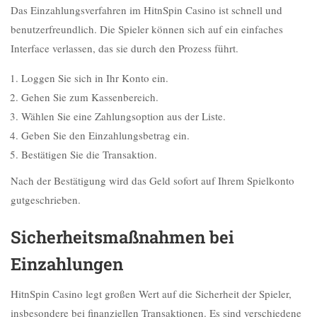
Das Einzahlungsverfahren im HitnSpin Casino ist schnell und
benutzerfreundlich. Die Spieler können sich auf ein einfaches
Interface verlassen, das sie durch den Prozess führt.
Loggen Sie sich in Ihr Konto ein.
Gehen Sie zum Kassenbereich.
Wählen Sie eine Zahlungsoption aus der Liste.
Geben Sie den Einzahlungsbetrag ein.
Bestätigen Sie die Transaktion.
Nach der Bestätigung wird das Geld sofort auf Ihrem Spielkonto
gutgeschrieben.
Sicherheitsmaßnahmen bei
Einzahlungen
HitnSpin Casino legt großen Wert auf die Sicherheit der Spieler,
insbesondere bei finanziellen Transaktionen. Es sind verschiedene