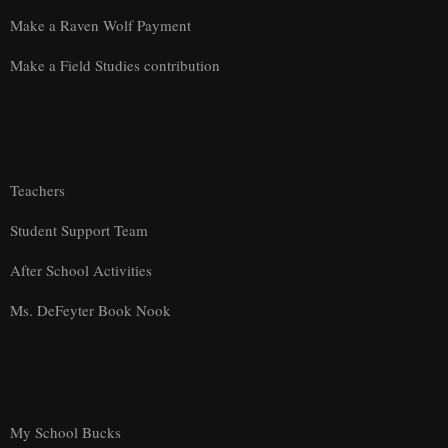
Make a Raven Wolf Payment
Make a Field Studies contribution
Teachers
Student Support Team
After School Activities
Ms. DeFeyter Book Nook
My School Bucks