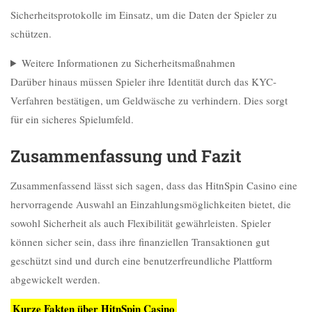
Sicherheitsprotokolle im Einsatz, um die Daten der Spieler zu
schützen.
Weitere Informationen zu Sicherheitsmaßnahmen
Darüber hinaus müssen Spieler ihre Identität durch das KYC-
Verfahren bestätigen, um Geldwäsche zu verhindern. Dies sorgt
für ein sicheres Spielumfeld.
Zusammenfassung und Fazit
Zusammenfassend lässt sich sagen, dass das HitnSpin Casino eine
hervorragende Auswahl an Einzahlungsmöglichkeiten bietet, die
sowohl Sicherheit als auch Flexibilität gewährleisten. Spieler
können sicher sein, dass ihre finanziellen Transaktionen gut
geschützt sind und durch eine benutzerfreundliche Plattform
abgewickelt werden.
Kurze Fakten über HitnSpin Casino