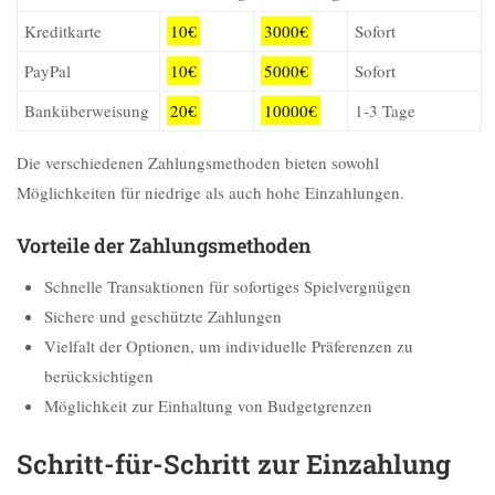
Kreditkarte
10€
3000€
Sofort
PayPal
10€
5000€
Sofort
Banküberweisung
20€
10000€
1-3 Tage
Die verschiedenen Zahlungsmethoden bieten sowohl
Möglichkeiten für niedrige als auch hohe Einzahlungen.
Vorteile der Zahlungsmethoden
Schnelle Transaktionen für sofortiges Spielvergnügen
Sichere und geschützte Zahlungen
Vielfalt der Optionen, um individuelle Präferenzen zu
berücksichtigen
Möglichkeit zur Einhaltung von Budgetgrenzen
Schritt-für-Schritt zur Einzahlung