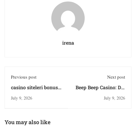
irena
Previous post
Next post
casino siteleri bonus
Beep Beep Casino: Die
veren 2026 En iyi
besten
July 9, 2026
July 9, 2026
fırsatları ve dikkat
Zahlungsmethoden
You may also like