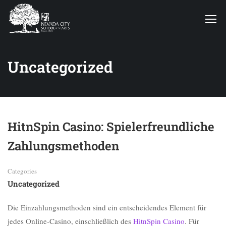
Uncategorized
HitnSpin Casino: Spielerfreundliche
Zahlungsmethoden
Categories
Uncategorized
Die Einzahlungsmethoden sind ein entscheidendes Element für
jedes Online-Casino, einschließlich des
HitnSpin Casino
. Für