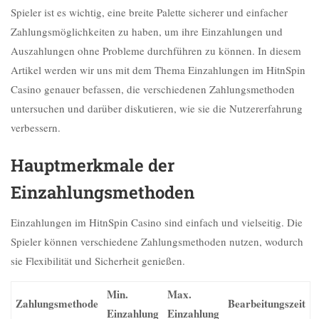
Spieler ist es wichtig, eine breite Palette sicherer und einfacher
Zahlungsmöglichkeiten zu haben, um ihre Einzahlungen und
Auszahlungen ohne Probleme durchführen zu können. In diesem
Artikel werden wir uns mit dem Thema Einzahlungen im HitnSpin
Casino genauer befassen, die verschiedenen Zahlungsmethoden
untersuchen und darüber diskutieren, wie sie die Nutzererfahrung
verbessern.
Hauptmerkmale der
Einzahlungsmethoden
Einzahlungen im HitnSpin Casino sind einfach und vielseitig. Die
Spieler können verschiedene Zahlungsmethoden nutzen, wodurch
sie Flexibilität und Sicherheit genießen.
Min.
Max.
Zahlungsmethode
Bearbeitungszeit
Einzahlung
Einzahlung