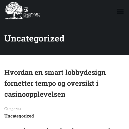
Uncategorized
Hvordan en smart lobbydesign
fornetter tempo og oversikt i
casinoopplevelsen
Categories
Uncategorized