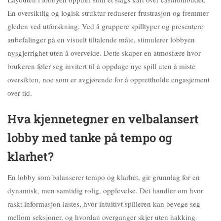
En oversiktlig og logisk struktur reduserer frustrasjon og fremmer
gleden ved utforskning. Ved å gruppere spilltyper og presentere
anbefalinger på en visuelt tiltalende måte, stimulerer lobbyen
nysgjerrighet uten å overvelde. Dette skaper en atmosfære hvor
brukeren føler seg invitert til å oppdage nye spill uten å miste
oversikten, noe som er avgjørende for å opprettholde engasjement
over tid.
Hva kjennetegner en velbalansert
lobby med tanke på tempo og
klarhet?
En lobby som balanserer tempo og klarhet, gir grunnlag for en
dynamisk, men samtidig rolig, opplevelse. Det handler om hvor
raskt informasjon lastes, hvor intuitivt spilleren kan bevege seg
mellom seksjoner, og hvordan overganger skjer uten hakking.