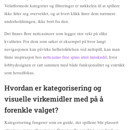
Velutformede kategorier og filtreringer er nøkkelen til at spillere
ikke føler seg overveldet, og at hvert klikk fører dem nærmere
underholdningen, ikke bort fra den.
Det finnes flere nettcasinoer som legger stor vekt på slike
kvaliteter. For dem som søker et eksempel på hvor langt
navigasjonen kan påvirke helhetsfølelsen ved nettspill, kan man
finne inspirasjon hos
nettcasino free spins uten innskudd
, hvor
lobbydesignen er satt sammen med både funksjonalitet og estetikk
som hovedfokus.
Hvordan er kategorisering og
visuelle virkemidler med på å
forenkle valget?
Kategorisering fungerer som en guide, der spillene blir plassert