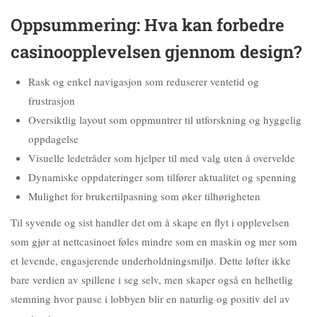
Oppsummering: Hva kan forbedre
casinoopplevelsen gjennom design?
Rask og enkel navigasjon som reduserer ventetid og
frustrasjon
Oversiktlig layout som oppmuntrer til utforskning og hyggelig
oppdagelse
Visuelle ledetråder som hjelper til med valg uten å overvelde
Dynamiske oppdateringer som tilfører aktualitet og spenning
Mulighet for brukertilpasning som øker tilhørigheten
Til syvende og sist handler det om å skape en flyt i opplevelsen
som gjør at nettcasinoet føles mindre som en maskin og mer som
et levende, engasjerende underholdningsmiljø. Dette løfter ikke
bare verdien av spillene i seg selv, men skaper også en helhetlig
stemning hvor pause i lobbyen blir en naturlig og positiv del av