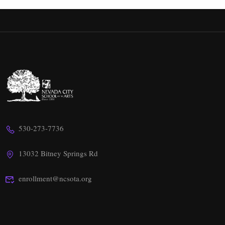
530-273-7736
13032 Bitney Springs Rd
enrollment@ncsota.org