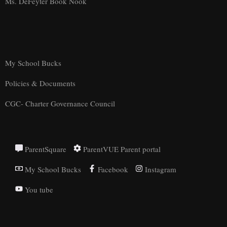
Ms. DeFeyter Book Nook
My School Bucks
Policies & Documents
CGC- Charter Governance Council
ParentSquare
ParentVUE Parent portal
My School Bucks
Facebook
Instagram
You tube