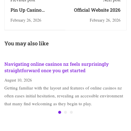
Pin Up Casino
Official Website 2026
Azərbaycanda:
February 26, 2026
February 26, 2026
Etibarlı oyun, ağıllı
seçim və məsuliyyətli
yanaşma
You may also like
Navigating online casinos nz feels surprisingly
straightforward once you get started
August 10, 2026
Getting familiar with the layout and features of online casinos nz
often eases initial hesitation, revealing an accessible environment
that many find welcoming as they begin to play.