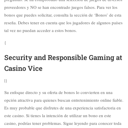
proveedores y NO se han encontrado juegos falsos. Para ver los
bonos que puedes solicitar, consulta la sección de ‘Bonos’ de esta
reseña. Debes tener en cuenta que los jugadores de algunos países
tal vez no puedan acceder a estos bonos.
{
Security and Responsible Gaming at
Casino Vice
|}
Su enfoque directo y su oferta de bonos lo convierten en una
opción atractiva para quienes buscan entretenimiento online fiable.
Es muy probable que disfrutes de una experiencia satisfactoria en
este casino. Si tienes la intención de utilizar un bono en este
casino, podrías tener problemas. Sigue leyendo para conocer toda