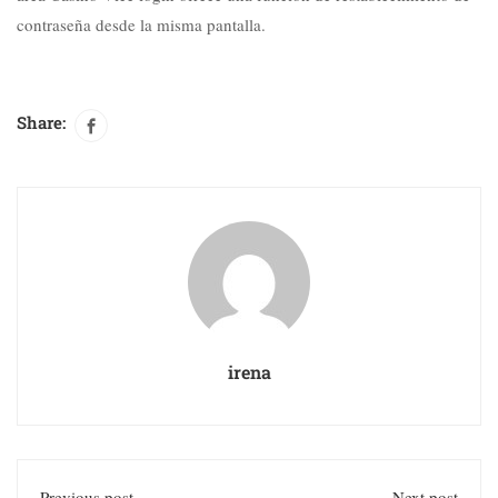
contraseña desde la misma pantalla.
Share:
irena
Previous post
Next post