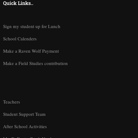
Quick Links..
Sign my student up for Lunch
School Calenders
Make a Raven Wolf Payment
Make a Field Studies contribution
Teachers
Student Support Team
After School Activities