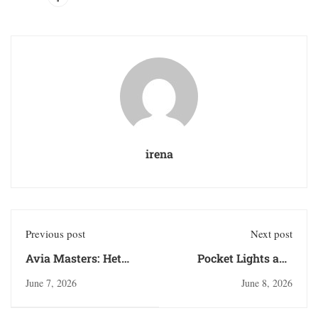
irena
Previous post
Next post
Avia Masters: Het
Pocket Lights and
Complete Overzicht
Neon Odds: The
June 7, 2026
June 8, 2026
van Het
Mobile-First Pulse of
Vernieuwende
Online Casino