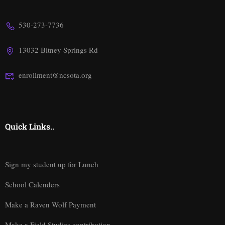
530-273-7736
13032 Bitney Springs Rd
enrollment@ncsota.org
Quick Links..
Sign my student up for Lunch
School Calenders
Make a Raven Wolf Payment
Make a Field Studies contribution