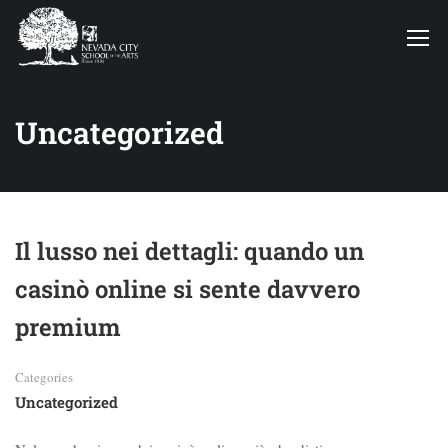
Uncategorized
Il lusso nei dettagli: quando un
casinò online si sente davvero
premium
Categories
Uncategorized