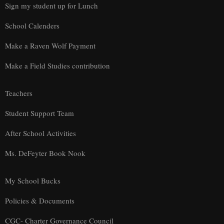
Sign my student up for Lunch
School Calenders
Make a Raven Wolf Payment
Make a Field Studies contribution
Teachers
Student Support Team
After School Activities
Ms. DeFeyter Book Nook
My School Bucks
Policies & Documents
CGC- Charter Governance Council