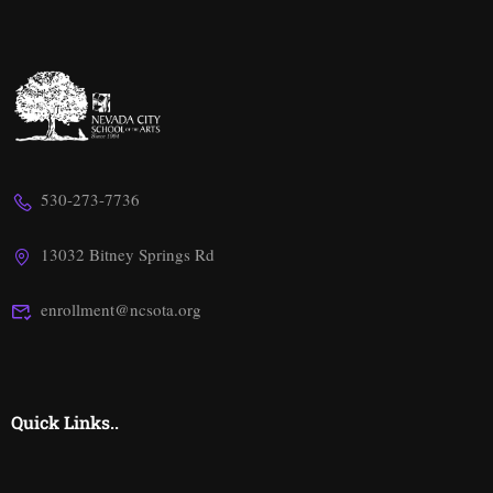
530-273-7736
13032 Bitney Springs Rd
enrollment@ncsota.org
Quick Links..