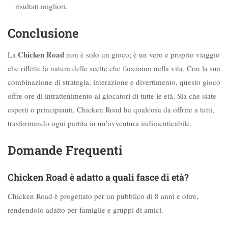
risultati migliori.
Conclusione
Chicken Road
La
non è solo un gioco; è un vero e proprio viaggio
che riflette la natura delle scelte che facciamo nella vita. Con la sua
combinazione di strategia, interazione e divertimento, questo gioco
offre ore di intrattenimento ai giocatori di tutte le età. Sia che siate
esperti o principianti, Chicken Road ha qualcosa da offrire a tutti,
trasformando ogni partita in un’avventura indimenticabile.
Domande Frequenti
Chicken Road è adatto a quali fasce di età?
Chicken Road è progettato per un pubblico di 8 anni e oltre,
rendendolo adatto per famiglie e gruppi di amici.