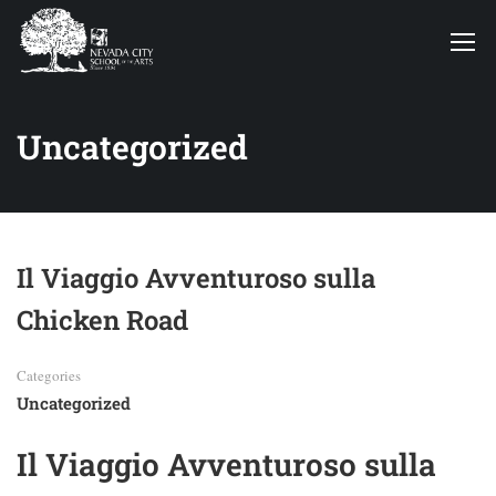
Uncategorized
Il Viaggio Avventuroso sulla
Chicken Road
Categories
Uncategorized
Il Viaggio Avventuroso sulla