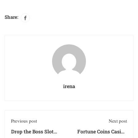
Share:
irena
Previous post
Next post
Drop the Boss Slot
Fortune Coins Casino