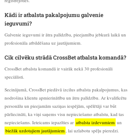
reģistrējoties.
Kādi ir atbalsta pakalpojumu galvenie
ieguvumi?
Galvenie ieguvumi ir ātra palīdzība, pieejamība jebkurā laikā un
profesionāla atbildēšana uz jautājumiem.
Cik cilvēku strādā CrossBet atbalsta komandā?
CrossBet atbalsta komandā ir vairāk nekā 30 profesionāli
speciālisti.
Secinājumā, CrossBet piedāvā izcilus atbalsta pakalpojumus, kas
nodrošina klientu apmierinātību un ātru palīdzību. Ar kvalificētu
personālu un pieejamām saziņas iespējām, spēlētāji var būt
pārliecināti, ka viņi saņems visu nepieciešamo atbalstu, kad tas
nepieciešams. Ieteicams iepazīties ar
atbalsta izdevumiem
un
biežāk uzdotajiem jautājumiem
, lai uzlabotu spēļu pieredzi.