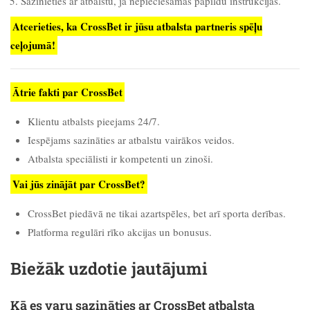
Sazinieties ar atbalstu, ja nepieciešamas papildu instrukcijas.
Atcerieties, ka CrossBet ir jūsu atbalsta partneris spēļu
ceļojumā!
Ātrie fakti par CrossBet
Klientu atbalsts pieejams 24/7.
Iespējams sazināties ar atbalstu vairākos veidos.
Atbalsta speciālisti ir kompetenti un zinoši.
Vai jūs zinājāt par CrossBet?
CrossBet piedāvā ne tikai azartspēles, bet arī sporta derības.
Platforma regulāri rīko akcijas un bonusus.
Biežāk uzdotie jautājumi
Kā es varu sazināties ar CrossBet atbalsta