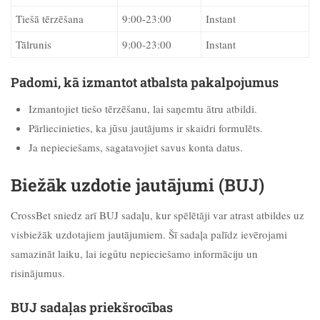
Tiešā tērzēšana
9:00-23:00
Instant
Tālrunis
9:00-23:00
Instant
Padomi, kā izmantot atbalsta pakalpojumus
Izmantojiet tiešo tērzēšanu, lai saņemtu ātru atbildi.
Pārliecinieties, ka jūsu jautājums ir skaidri formulēts.
Ja nepieciešams, sagatavojiet savus konta datus.
Biežāk uzdotie jautājumi (BUJ)
CrossBet sniedz arī BUJ sadaļu, kur spēlētāji var atrast atbildes uz
visbiežāk uzdotajiem jautājumiem. Šī sadaļa palīdz ievērojami
samazināt laiku, lai iegūtu nepieciešamo informāciju un
risinājumus.
BUJ sadaļas priekšrocības