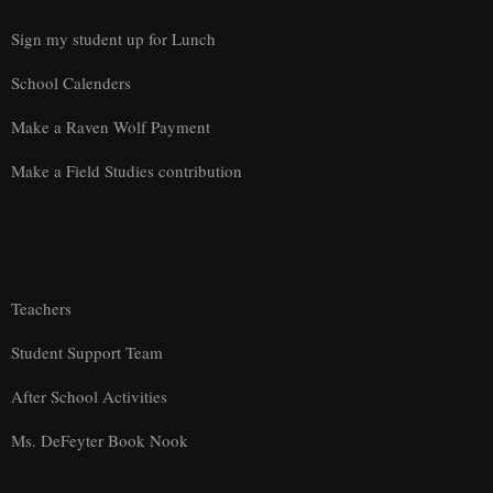
Sign my student up for Lunch
School Calenders
Make a Raven Wolf Payment
Make a Field Studies contribution
Teachers
Student Support Team
After School Activities
Ms. DeFeyter Book Nook