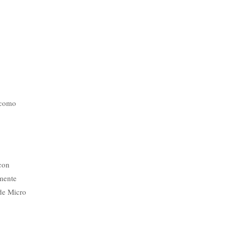
 como
 con
amente
de Micro