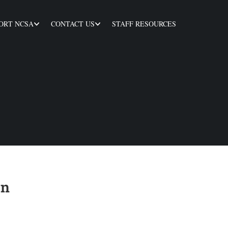
ORT NCSA
CONTACT US
STAFF RESOURCES
ón