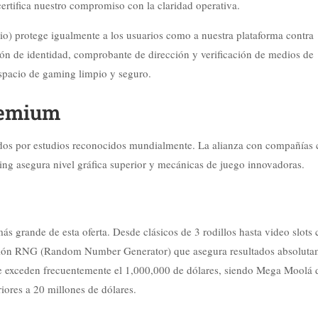
rtifica nuestro compromiso con la claridad operativa.
 protege igualmente a los usuarios como a nuestra plataforma contra
ión de identidad, comprobante de dirección y verificación de medios de
spacio de gaming limpio y seguro.
remium
llados por estudios reconocidos mundialmente. La alianza con compañías
g asegura nivel gráfica superior y mecánicas de juego innovadoras.
s grande de esta oferta. Desde clásicos de 3 rodillos hasta video slots
icación RNG (Random Number Generator) que asegura resultados absolut
ue exceden frecuentemente el 1,000,000 de dólares, siendo Mega Moolá 
ores a 20 millones de dólares.