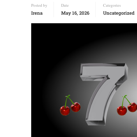
Posted by
Date
Categories
Irena
May 16, 2026
Uncategorized