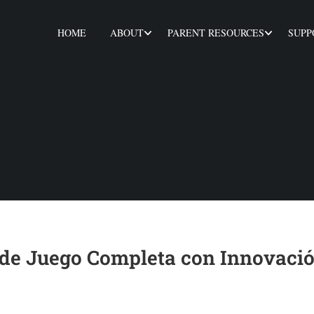
HOME
ABOUT
PARENT RESOURCES
SUPP
 de Juego Completa con Innovaci