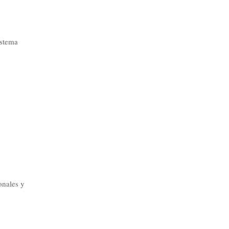
istema
onales y