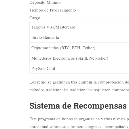
Depósito Mínimo
Tiempo de Procesamiento
Cargo
Tarjetas Visa/Mastercard
Envío Bancaria
Criptomonedas (BTC, ETH, Tether)
Monederos Electrónicos (Skrill, Net-Teller)
PaySafe Card
Los retiro se gestionan tras cumplir la comprobación de
métodos tradicionales tradicionales requieren comprob
Sistema de Recompensas 
Este programa de bonos se organiza en varios niveles p
porcentual sobre estos primeros ingresos, acompañado d