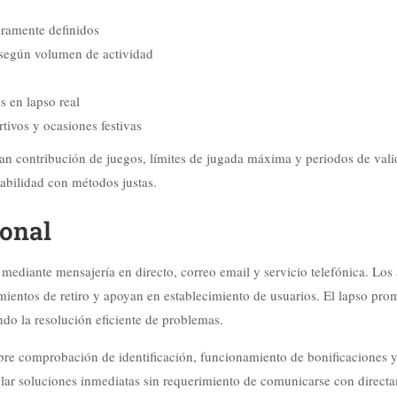
aramente definidos
 según volumen de actividad
s en lapso real
tivos y ocasiones festivas
an contribución de juegos, límites de jugada máxima y periodos de vali
abilidad con métodos justas.
ional
ediante mensajería en directo, correo email y servicio telefónica. Los
imientos de retiro y apoyan en establecimiento de usuarios. El lapso pro
ndo la resolución eficiente de problemas.
e comprobación de identificación, funcionamiento de bonificaciones y 
allar soluciones inmediatas sin requerimiento de comunicarse con direct