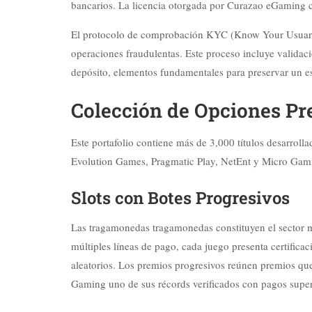
bancarios. La licencia otorgada por Curazao eGaming ce
El protocolo de comprobación KYC (Know Your Usuario)
operaciones fraudulentas. Este proceso incluye validac
depósito, elementos fundamentales para preservar un e
Colección de Opciones P
Este portafolio contiene más de 3,000 títulos desarro
Evolution Games, Pragmatic Play, NetEnt y Micro Gamin
Slots con Botes Progresivos
Las tragamonedas tragamonedas constituyen el sector má
múltiples líneas de pago, cada juego presenta certif
aleatorios. Los premios progresivos reúnen premios q
Gaming uno de sus récords verificados con pagos superi