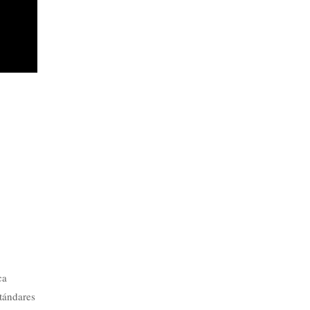
ca
tándares