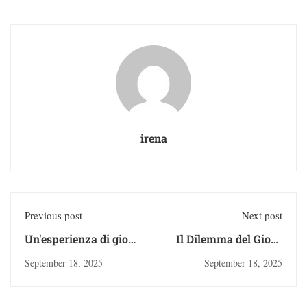
irena
Previous post
Next post
Un'esperienza di gioco
Il Dilemma del Gioco
regale al casinò
delle Galline Scoprire
September 18, 2025
September 18, 2025
la Verità dietro
Chicken Road