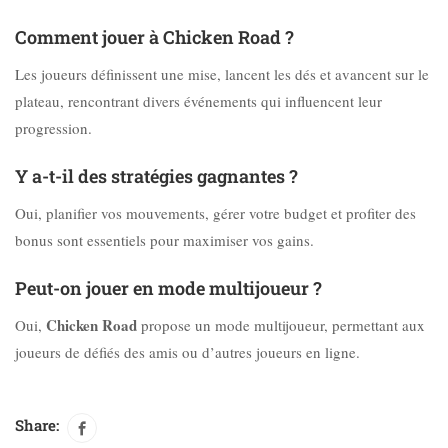
Comment jouer à Chicken Road ?
Les joueurs définissent une mise, lancent les dés et avancent sur le
plateau, rencontrant divers événements qui influencent leur
progression.
Y a-t-il des stratégies gagnantes ?
Oui, planifier vos mouvements, gérer votre budget et profiter des
bonus sont essentiels pour maximiser vos gains.
Peut-on jouer en mode multijoueur ?
Chicken Road
Oui,
propose un mode multijoueur, permettant aux
joueurs de défiés des amis ou d’autres joueurs en ligne.
Share: