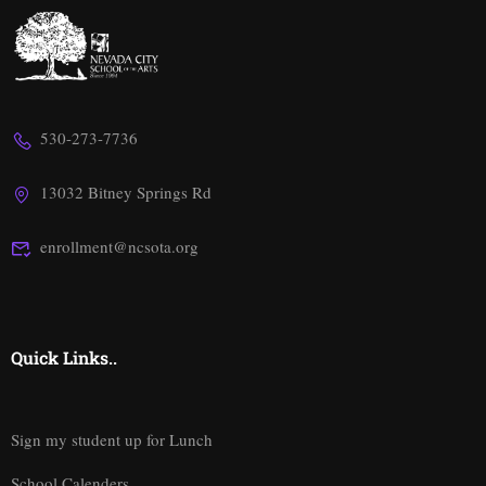
530-273-7736
13032 Bitney Springs Rd
enrollment@ncsota.org
Quick Links..
Sign my student up for Lunch
School Calenders