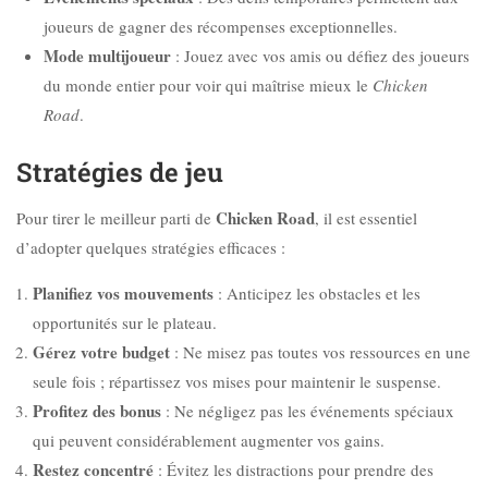
joueurs de gagner des récompenses exceptionnelles.
Mode multijoueur
: Jouez avec vos amis ou défiez des joueurs
du monde entier pour voir qui maîtrise mieux le
Chicken
Road
.
Stratégies de jeu
Chicken Road
Pour tirer le meilleur parti de
, il est essentiel
d’adopter quelques stratégies efficaces :
Planifiez vos mouvements
: Anticipez les obstacles et les
opportunités sur le plateau.
Gérez votre budget
: Ne misez pas toutes vos ressources en une
seule fois ; répartissez vos mises pour maintenir le suspense.
Profitez des bonus
: Ne négligez pas les événements spéciaux
qui peuvent considérablement augmenter vos gains.
Restez concentré
: Évitez les distractions pour prendre des