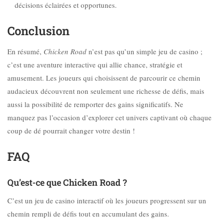
décisions éclairées et opportunes.
Conclusion
En résumé,
Chicken Road
n’est pas qu’un simple jeu de casino ;
c’est une aventure interactive qui allie chance, stratégie et
amusement. Les joueurs qui choisissent de parcourir ce chemin
audacieux découvrent non seulement une richesse de défis, mais
aussi la possibilité de remporter des gains significatifs. Ne
manquez pas l’occasion d’explorer cet univers captivant où chaque
coup de dé pourrait changer votre destin !
FAQ
Qu’est-ce que Chicken Road ?
C’est un jeu de casino interactif où les joueurs progressent sur un
chemin rempli de défis tout en accumulant des gains.