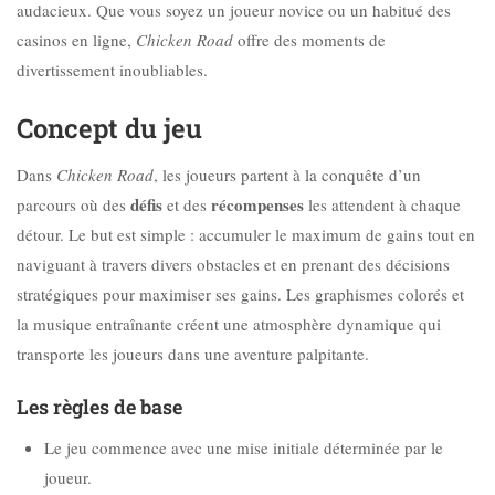
audacieux. Que vous soyez un joueur novice ou un habitué des
casinos en ligne,
Chicken Road
offre des moments de
divertissement inoubliables.
Concept du jeu
Dans
Chicken Road
, les joueurs partent à la conquête d’un
défis
récompenses
parcours où des
et des
les attendent à chaque
détour. Le but est simple : accumuler le maximum de gains tout en
naviguant à travers divers obstacles et en prenant des décisions
stratégiques pour maximiser ses gains. Les graphismes colorés et
la musique entraînante créent une atmosphère dynamique qui
transporte les joueurs dans une aventure palpitante.
Les règles de base
Le jeu commence avec une mise initiale déterminée par le
joueur.