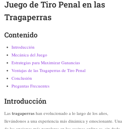
Juego de Tiro Penal en las
Tragaperras
Contenido
Introducción
Mecánica del Juego
Estrategias para Maximizar Ganancias
Ventajas de las Tragaperras de Tiro Penal
Conclusión
Preguntas Frecuentes
Introducción
tragaperras
Las
han evolucionado a lo largo de los años,
llevándonos a una experiencia más dinámica y emocionante. Una
de las opciones más populares en los casinos online es, sin duda,