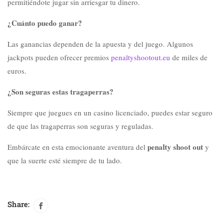
permitiéndote jugar sin arriesgar tu dinero.
¿Cuánto puedo ganar?
Las ganancias dependen de la apuesta y del juego. Algunos
jackpots pueden ofrecer premios
penaltyshootout.eu
de miles de
euros.
¿Son seguras estas tragaperras?
Siempre que juegues en un casino licenciado, puedes estar seguro
de que las tragaperras son seguras y reguladas.
penalty shoot out
Embárcate en esta emocionante aventura del
y
que la suerte esté siempre de tu lado.
Share: