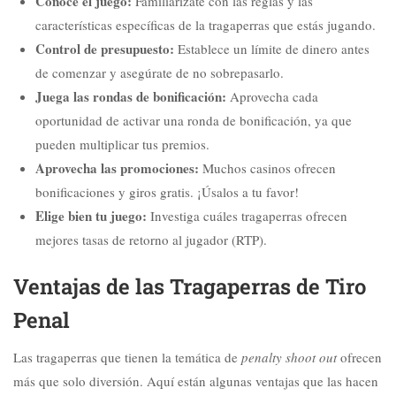
Conoce el juego:
Familiarízate con las reglas y las
características específicas de la tragaperras que estás jugando.
Control de presupuesto:
Establece un límite de dinero antes
de comenzar y asegúrate de no sobrepasarlo.
Juega las rondas de bonificación:
Aprovecha cada
oportunidad de activar una ronda de bonificación, ya que
pueden multiplicar tus premios.
Aprovecha las promociones:
Muchos casinos ofrecen
bonificaciones y giros gratis. ¡Úsalos a tu favor!
Elige bien tu juego:
Investiga cuáles tragaperras ofrecen
mejores tasas de retorno al jugador (RTP).
Ventajas de las Tragaperras de Tiro
Penal
Las tragaperras que tienen la temática de
penalty shoot out
ofrecen
más que solo diversión. Aquí están algunas ventajas que las hacen