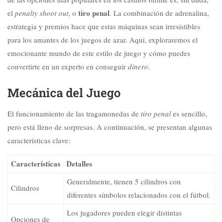
tiro penal
el
penalty shoot out
, o
. La combinación de adrenalina,
estrategia y premios hace que estas máquinas sean irresistibles
para los amantes de los juegos de azar. Aqui, exploraremos el
emocionante mundo de este estilo de juego y cómo puedes
convertirte en un experto en conseguir
dinero
.
Mecánica del Juego
El funcionamiento de las tragamonedas de
tiro penal
es sencillo,
pero está lleno de sorpresas. A continuación, se presentan algunas
características clave:
Características
Detalles
Generalmente, tienen 5 cilindros con
Cilindros
diferentes símbolos relacionados con el fútbol.
Los jugadores pueden elegir distintas
Opciones de