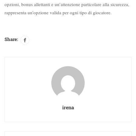
opzioni, bonus allettanti e un’attenzione particolare alla sicurezza,
rappresenta un’opzione valida per ogni tipo di giocatore.
Share:
irena