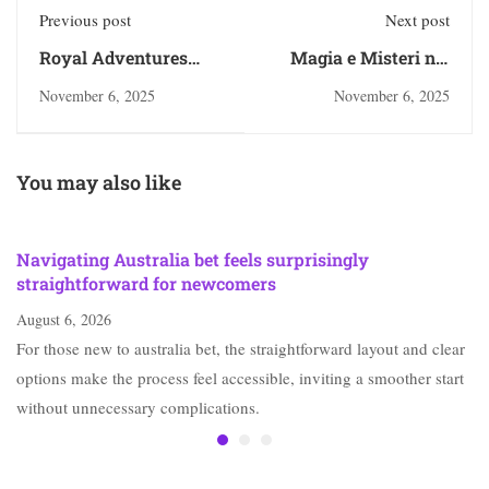
Previous post
Next post
Royal Adventures
Magia e Misteri nel
Awaits at King
Mondo di AmunRa
November 6, 2025
November 6, 2025
Johnnie Casino
Australia
You may also like
Navigating Australia bet feels surprisingly
straightforward for newcomers
August 6, 2026
For those new to australia bet, the straightforward layout and clear
options make the process feel accessible, inviting a smoother start
without unnecessary complications.