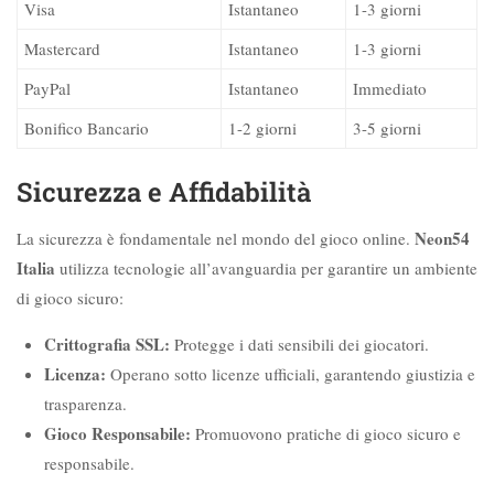
Visa
Istantaneo
1-3 giorni
Mastercard
Istantaneo
1-3 giorni
PayPal
Istantaneo
Immediato
Bonifico Bancario
1-2 giorni
3-5 giorni
Sicurezza e Affidabilità
Neon54
La sicurezza è fondamentale nel mondo del gioco online.
Italia
utilizza tecnologie all’avanguardia per garantire un ambiente
di gioco sicuro:
Crittografia SSL:
Protegge i dati sensibili dei giocatori.
Licenza:
Operano sotto licenze ufficiali, garantendo giustizia e
trasparenza.
Gioco Responsabile:
Promuovono pratiche di gioco sicuro e
responsabile.