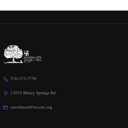
530-273-7736
13032 Bitney Springs Rd
enrollment@ncsota.org