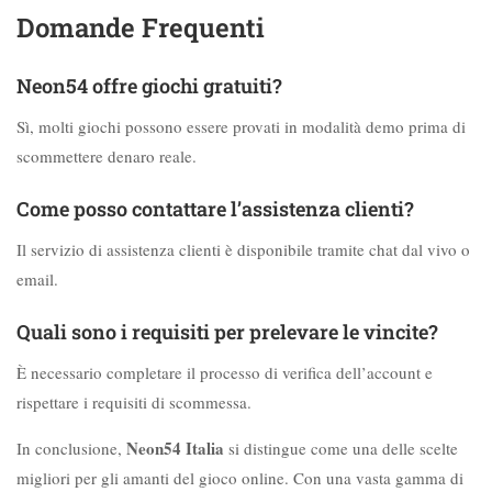
Domande Frequenti
Neon54 offre giochi gratuiti?
Sì, molti giochi possono essere provati in modalità demo prima di
scommettere denaro reale.
Come posso contattare l’assistenza clienti?
Il servizio di assistenza clienti è disponibile tramite chat dal vivo o
email.
Quali sono i requisiti per prelevare le vincite?
È necessario completare il processo di verifica dell’account e
rispettare i requisiti di scommessa.
Neon54 Italia
In conclusione,
si distingue come una delle scelte
migliori per gli amanti del gioco online. Con una vasta gamma di