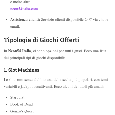
e molto altro.
neon54italia.com
Assistenza clienti:
Servizio clienti disponibile 24/7 via chat e
email.
Tipologia di Giochi Offerti
Neon54 Italia
In
, ci sono opzioni per tutti i gusti. Ecco una lista
dei principali tipi di giochi disponibili:
1. Slot Machines
Le slot sono senza dubbio una delle scelte più popolari, con temi
variabili e jackpot accattivanti. Ecco alcuni dei titoli più amati:
Starburst
Book of Dead
Gonzo’s Quest