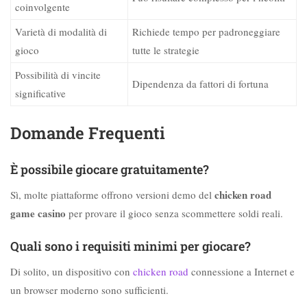
coinvolgente
Varietà di modalità di
Richiede tempo per padroneggiare
gioco
tutte le strategie
Possibilità di vincite
Dipendenza da fattori di fortuna
significative
Domande Frequenti
È possibile giocare gratuitamente?
chicken road
Sì, molte piattaforme offrono versioni demo del
game casino
per provare il gioco senza scommettere soldi reali.
Quali sono i requisiti minimi per giocare?
Di solito, un dispositivo con
chicken road
connessione a Internet e
un browser moderno sono sufficienti.