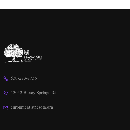
530-273-7736
13032 Bitney Springs Rd
enrollment@ncsota.org