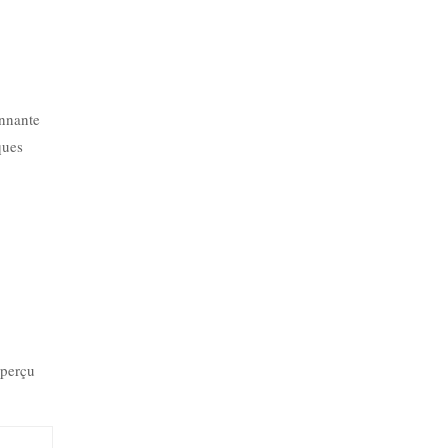
onnante
ques
aperçu