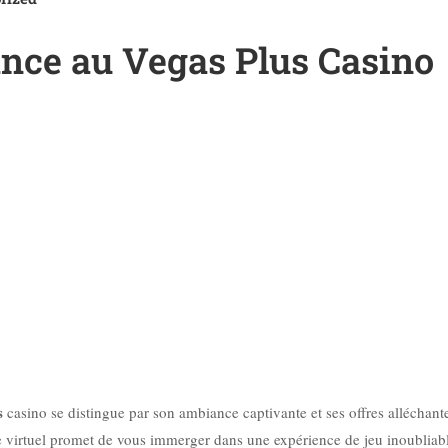
hance au Vegas Plus Casino
s
casino se distingue par son ambiance captivante et ses offres alléchant
 virtuel promet de vous immerger dans une expérience de jeu inoubliabl