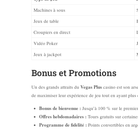
Machines à sous
Jeux de table
Croupiers en direct
Vidéo Poker
Jeux à jackpot
Bonus et Promotions
Vegas Plus
Un des grands attraits du
casino est son ars
de maximiser leur expérience de jeu tout en ayant plus
Bonus de bienvenue :
Jusqu’à 100 % sur le premie
Offres hebdomadaires :
Tours gratuits sur certain
Programme de fidélité :
Points convertibles en arg