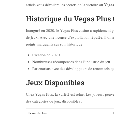
Vegas
article vous dévoilera les secrets de la victoire au
Historique du Vegas Plus
Vegas Plus
Inauguré en 2020, le
casino a rapidement ga
de jeux. Avec une licence d’exploitation réputée, il of
points marquants sur son historique :
Création en 2020
Nombreuses récompenses dans l’industrie du jeu
Partenariats avec des développeurs de renom tels 
Jeux Disponibles
Vegas Plus
Chez
, la variété est reine. Les joueurs peu
des catégories de jeux disponibles :
Type de Jeu