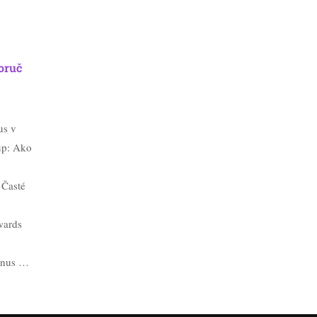
oruč
us v
up: Ako
 Časté
wards
bonus …