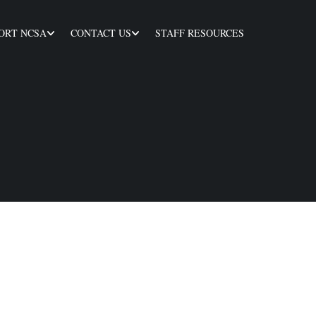
ORT NCSA
CONTACT US
STAFF RESOURCES