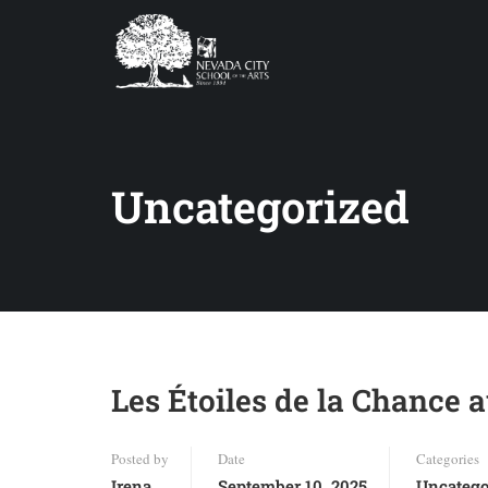
Uncategorized
Les Étoiles de la Chance 
Posted by
Date
Categories
Irena
September 10, 2025
Uncatego