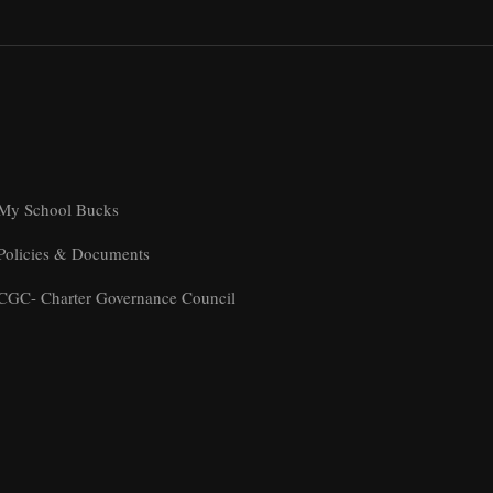
My School Bucks
Policies & Documents
CGC- Charter Governance Council