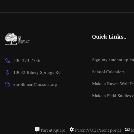
Quick Links..
Sign my student up fo
530-273-7736
School Calenders
13032 Bitney Springs Rd
Make a Raven Wolf P
enrollment@ncsota.org
Make a Field Studies c
ParentSquare
ParentVUE Parent portal
M