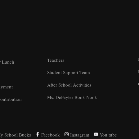
Teachers
r Lunch
Student Support Team
After School Activities
ayment
Ms. DeFeyter Book Nook
ontribution
y School Bucks
Facebook
Instagram
You tube