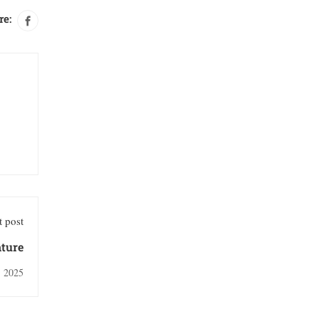
re:
 post
nture
, 2025