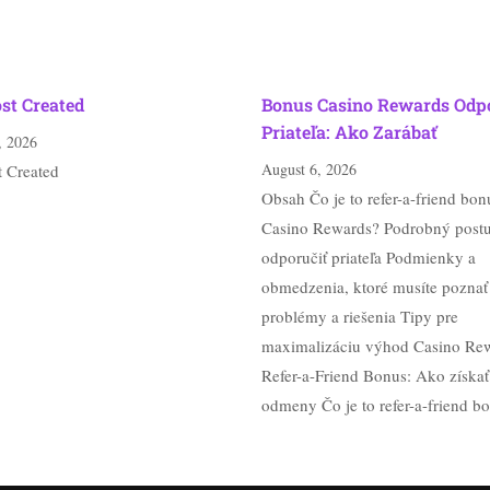
ost Created
Bonus Casino Rewards Odp
Priateľa: Ako Zarábať
, 2026
August 6, 2026
t Created
Obsah Čo je to refer-a-friend bon
Casino Rewards? Podrobný post
odporučiť priateľa Podmienky a
obmedzenia, ktoré musíte poznať
problémy a riešenia Tipy pre
maximalizáciu výhod Casino Re
Refer-a-Friend Bonus: Ako získať
odmeny Čo je to refer-a-friend 