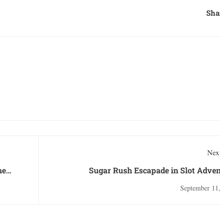
Sha
Next
he
Sugar Rush Escapade in Slot Adve
September 11