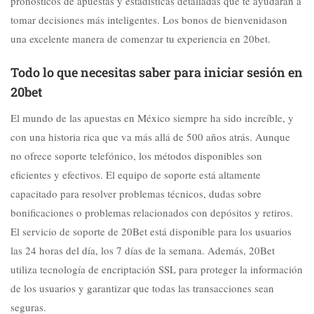
pronósticos de apuestas y estadísticas detalladas que te ayudarán a
tomar decisiones más inteligentes. Los bonos de bienvenidason
una excelente manera de comenzar tu experiencia en 20bet.
Todo lo que necesitas saber para iniciar sesión en
20bet
El mundo de las apuestas en México siempre ha sido increíble, y
con una historia rica que va más allá de 500 años atrás. Aunque
no ofrece soporte telefónico, los métodos disponibles son
eficientes y efectivos. El equipo de soporte está altamente
capacitado para resolver problemas técnicos, dudas sobre
bonificaciones o problemas relacionados con depósitos y retiros.
El servicio de soporte de 20Bet está disponible para los usuarios
las 24 horas del día, los 7 días de la semana. Además, 20Bet
utiliza tecnología de encriptación SSL para proteger la información
de los usuarios y garantizar que todas las transacciones sean
seguras.