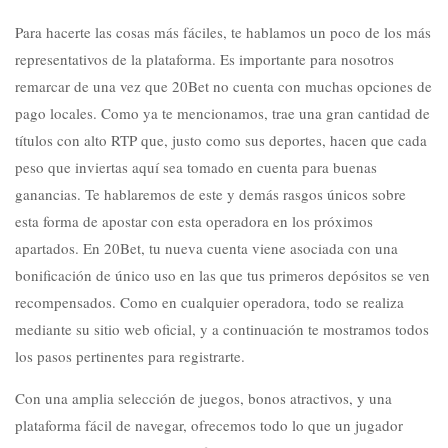
Para hacerte las cosas más fáciles, te hablamos un poco de los más
representativos de la plataforma. Es importante para nosotros
remarcar de una vez que 20Bet no cuenta con muchas opciones de
pago locales. Como ya te mencionamos, trae una gran cantidad de
títulos con alto RTP que, justo como sus deportes, hacen que cada
peso que inviertas aquí sea tomado en cuenta para buenas
ganancias. Te hablaremos de este y demás rasgos únicos sobre
esta forma de apostar con esta operadora en los próximos
apartados. En 20Bet, tu nueva cuenta viene asociada con una
bonificación de único uso en las que tus primeros depósitos se ven
recompensados. Como en cualquier operadora, todo se realiza
mediante su sitio web oficial, y a continuación te mostramos todos
los pasos pertinentes para registrarte.
Con una amplia selección de juegos, bonos atractivos, y una
plataforma fácil de navegar, ofrecemos todo lo que un jugador