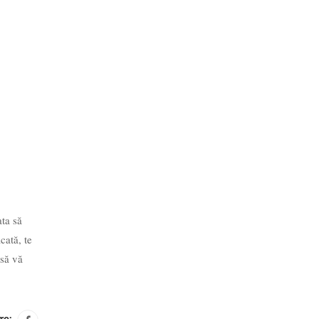
ata să
cată, te
 să vă
re: