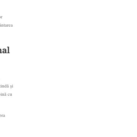
or
cântarea
nal
i
tindă și
bină cu
pra