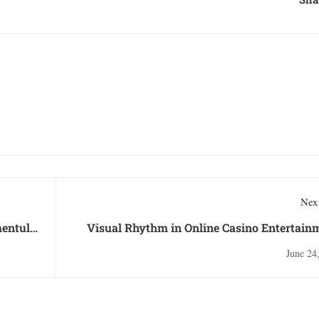
Next
mentului
Visual Rhythm in Online Casino Entertain
Why Clear Design Outshines Sensory Over
June 24