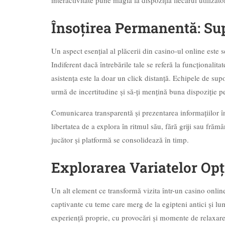
interactivitate pune magia la dispoziția fiecărui utilizato
Însoțirea Permanentă: Supo
Un aspect esențial al plăcerii din casino-ul online este s
Indiferent dacă întrebările tale se referă la funcționalit
asistența este la doar un click distanță. Echipele de sup
urmă de incertitudine și să-ți mențină buna dispoziție pe
Comunicarea transparentă și prezentarea informațiilor î
libertatea de a explora în ritmul său, fără griji sau frăm
jucător și platformă se consolidează în timp.
Explorarea Variatelor Opți
Un alt element ce transformă vizita într-un casino online
captivante cu teme care merg de la egipteni antici și lum
experiență proprie, cu provocări și momente de relaxare.