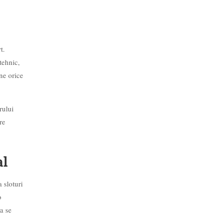
t.
tehnic,
ine orice
rului
re
al
 sloturi
o
a se