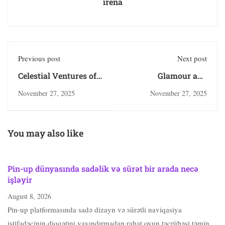
irena
Previous post
Next post
Celestial Ventures of
Glamour and
Zodiac Casino
Excitement at New
November 27, 2025
November 27, 2025
Zealand's Premier
Gaming Retreats
You may also like
Pin-up dünyasında sadəlik və sürət bir arada necə
işləyir
August 8, 2026
Pin-up platformasında sadə dizayn və sürətli naviqasiya
istifadəçinin diqqətini yayındırmadan rahat oyun təcrübəsi təmin