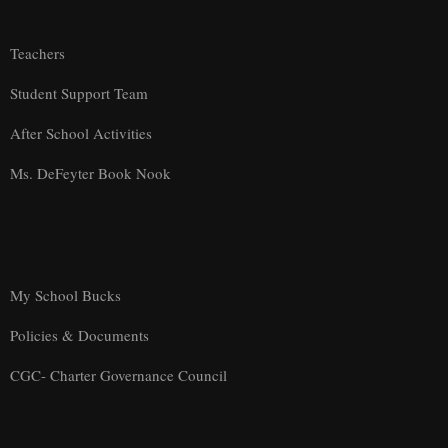
Teachers
Student Support Team
After School Activities
Ms. DeFeyter Book Nook
My School Bucks
Policies & Documents
CGC- Charter Governance Council