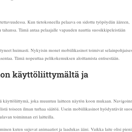
tettavuudessa. Kun tietokoneella pelaava on sidottu työpöydän ääreen,
n tahansa. Tämä antaa pelaajalle vapauden nauttia suosikkipeleistään
ittyneet huimasti. Nykyisin monet mobiilikasinot toimivat selainpohjaises
itse asentaa. Tämä nopeuttaa pelikokemuksen aloittamista entisestään.
on käyttöliittymältä ja
käyttöliittymä, joka muuntuu laitteen näytön koon mukaan. Navigoinn
 pelistä toiseen ilman turhaa säätöä. Usein mobiilikasinot hyödyntävät suos
avan toiminnan eri laitteilla.
nen kuten sujuvat animaatiot ja laadukas ääni. Vaikka laite olisi pieni