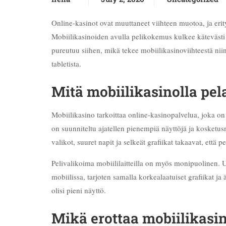
Online-kasinot ovat muuttaneet viihteen muotoa, ja erity
Mobiilikasinoiden avulla pelikokemus kulkee kätevästi 
pureutuu siihen, mikä tekee mobiilikasinoviihteestä nii
tabletista.
Mitä mobiilikasinolla pel
Mobiilikasino tarkoittaa online-kasinopalvelua, joka on
on suunniteltu ajatellen pienempiä näyttöjä ja kosketusn
valikot, suuret napit ja selkeät grafiikat takaavat, että
Pelivalikoima mobiililaitteilla on myös monipuolinen. U
mobiilissa, tarjoten samalla korkealaatuiset grafiikat ja
olisi pieni näyttö.
Mikä erottaa mobiilikasino