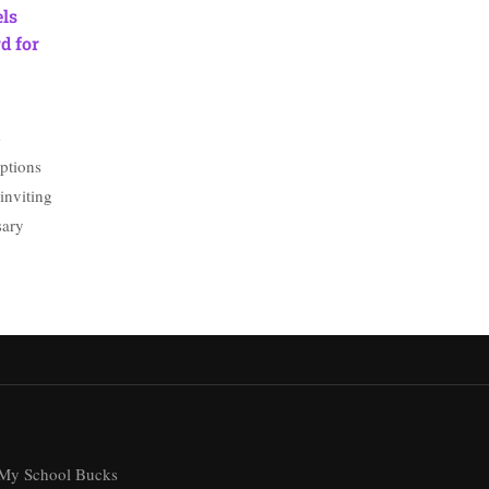
els
d for
e
options
inviting
sary
My School Bucks