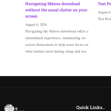
Navigating 9kboss download
Test P
without the usual clutter on your
August 6
screen
Test Pos
August 6, 2026
Navigating the 9kboss download offers a
streamlined experience, minimizing on-
screen distractions to help users focus on
what matters most during setup and use.
Quick Links..