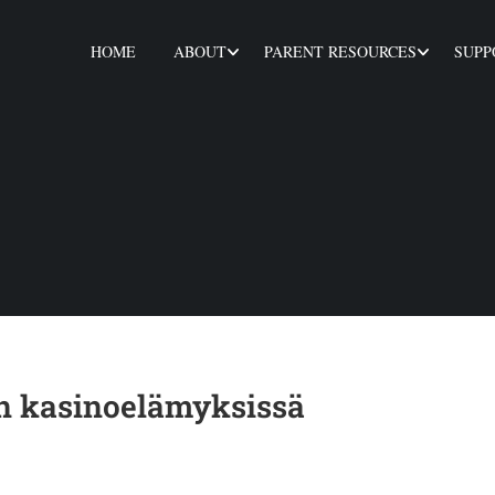
HOME
ABOUT
PARENT RESOURCES
SUPP
in kasinoelämyksissä