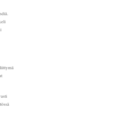
ndiä.
keli
i
liittymä
ut
asti
ytössä