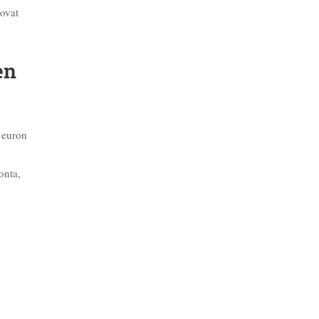
 ovat
en
0 euron
onta,