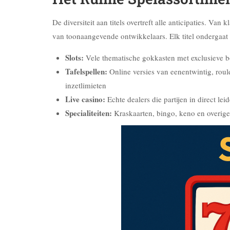
De diversiteit aan titels overtreft alle anticipaties. Va
van toonaangevende ontwikkelaars. Elk titel ondergaat u
Slots:
Vele thematische gokkasten met exclusieve bon
Tafelspellen:
Online versies van eenentwintig, roul
inzetlimieten
Live casino:
Echte dealers die partijen in direct le
Specialiteiten:
Kraskaarten, bingo, keno en overige 