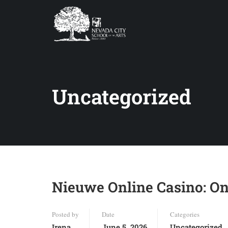
Uncategorized
Nieuwe Online Casino: O
Posted by
Date
Categories
Irena
June 5, 2026
Uncategorized