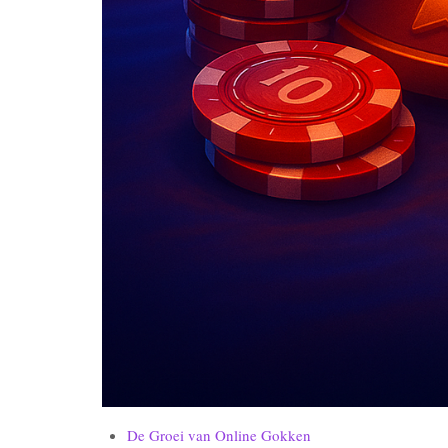
De Groei van Online Gokken