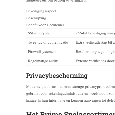
auditbureaus om bedrog te vermijden.
Beveiligingsaspect
Beschrijving
Benefit voor Deelnemer
SSL-encryptie
256-bit beveiliging van
Twee-factor authenticatie
Extra verificatiestap bij
Firewallsystemen
Bescherming tegen digit
Regelmatige audits
Externe verificaties doo
Privacybescherming
Moderne platforms hanteren strenge privacyprotocollen
gebruikt voor rekeningadministratie en wordt nooit zon
inzage in hun informatie en kunnen aanvragen tot delet
Het Ruime Spelassortime