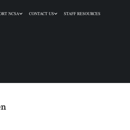
ORT NCSA
CONTACT US
STAFF RESOURCES
en