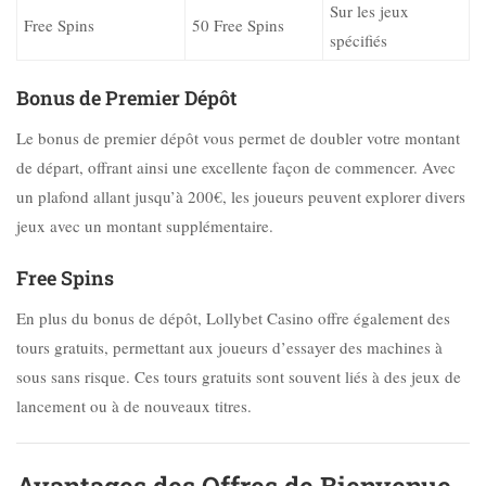
Sur les jeux
Free Spins
50 Free Spins
spécifiés
Bonus de Premier Dépôt
Le bonus de premier dépôt vous permet de doubler votre montant
de départ, offrant ainsi une excellente façon de commencer. Avec
un plafond allant jusqu’à 200€, les joueurs peuvent explorer divers
jeux avec un montant supplémentaire.
Free Spins
En plus du bonus de dépôt, Lollybet Casino offre également des
tours gratuits, permettant aux joueurs d’essayer des machines à
sous sans risque. Ces tours gratuits sont souvent liés à des jeux de
lancement ou à de nouveaux titres.