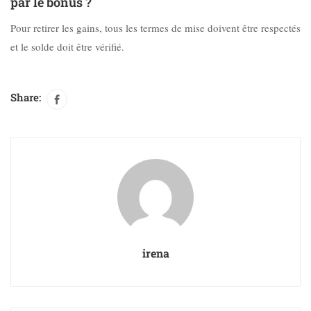
par le bonus ?
Pour retirer les gains, tous les termes de mise doivent être respectés
et le solde doit être vérifié.
Share:
irena