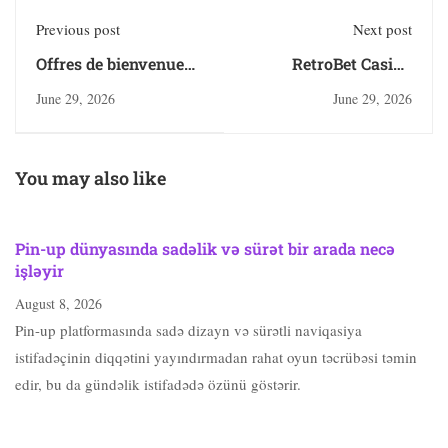
Previous post
Next post
Offres de bienvenue
RetroBet Casino
Lollybet Casino
Offers Exceptional
June 29, 2026
June 29, 2026
Game Selection
You may also like
Pin-up dünyasında sadəlik və sürət bir arada necə
işləyir
August 8, 2026
Pin-up platformasında sadə dizayn və sürətli naviqasiya
istifadəçinin diqqətini yayındırmadan rahat oyun təcrübəsi təmin
edir, bu da gündəlik istifadədə özünü göstərir.