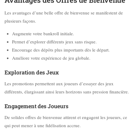
Avantages des Offres de Bienvenue
Les avantages d’une belle offre de bienvenue se manifestent de
plusieurs façons.
Augmente votre bankroll initiale.
Permet d’explorer différents jeux sans risque.
Encourage des dépôts plus importants dès le départ.
Améliore votre expérience de jeu globale.
Exploration des Jeux
Les promotions permettent aux joueurs d’essayer des jeux
différents, élargissant ainsi leurs horizons sans pression financière.
Engagement des Joueurs
De solides offres de bienvenue attirent et engagent les joueurs, ce
qui peut mener à une fidélisation accrue.