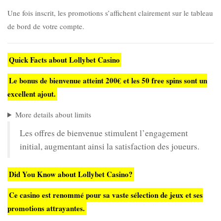
Une fois inscrit, les promotions s’affichent clairement sur le tableau
de bord de votre compte.
Quick Facts about Lollybet Casino
Le bonus de bienvenue atteint 200€ et les 50 free spins sont un
excellent ajout.
More details about limits
Les offres de bienvenue stimulent l’engagement
initial, augmentant ainsi la satisfaction des joueurs.
Did You Know about Lollybet Casino?
Ce casino est renommé pour sa vaste sélection de jeux et ses
promotions attrayantes.