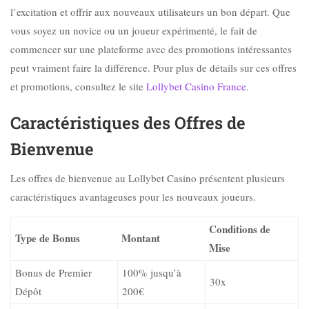
l’excitation et offrir aux nouveaux utilisateurs un bon départ. Que
vous soyez un novice ou un joueur expérimenté, le fait de
commencer sur une plateforme avec des promotions intéressantes
peut vraiment faire la différence. Pour plus de détails sur ces offres
et promotions, consultez le site
Lollybet Casino France
.
Caractéristiques des Offres de
Bienvenue
Les offres de bienvenue au Lollybet Casino présentent plusieurs
caractéristiques avantageuses pour les nouveaux joueurs.
Conditions de
Type de Bonus
Montant
Mise
Bonus de Premier
100% jusqu’à
30x
Dépôt
200€