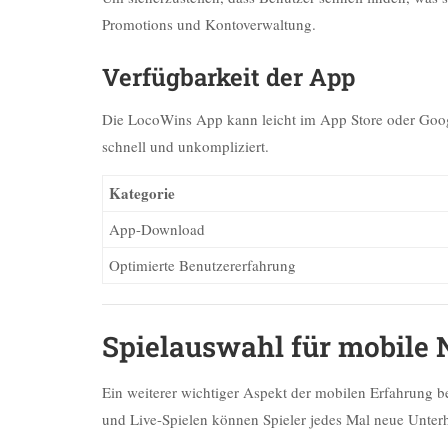
Promotions und Kontoverwaltung.
Verfügbarkeit der App
Die LocoWins App kann leicht im App Store oder Google
schnell und unkompliziert.
Kategorie
App-Download
Optimierte Benutzererfahrung
Spielauswahl für mobile 
Ein weiterer wichtiger Aspekt der mobilen Erfahrung be
und Live-Spielen können Spieler jedes Mal neue Unterh