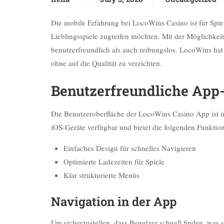
Die mobile Erfahrung bei LocoWins Casino ist für Spi
Lieblingsspiele zugreifen möchten. Mit der Möglichkeit
benutzerfreundlich als auch reibungslos. LocoWins hat e
ohne auf die Qualität zu verzichten.
Benutzerfreundliche App
Die Benutzeroberfläche der LocoWins Casino App ist int
iOS-Geräte verfügbar und bietet die folgenden Funktio
Einfaches Design für schnelles Navigieren
Optimierte Ladezeiten für Spiele
Klar strukturierte Menüs
Navigation in der App
Um sicherzustellen, dass Benutzer schnell finden, was si