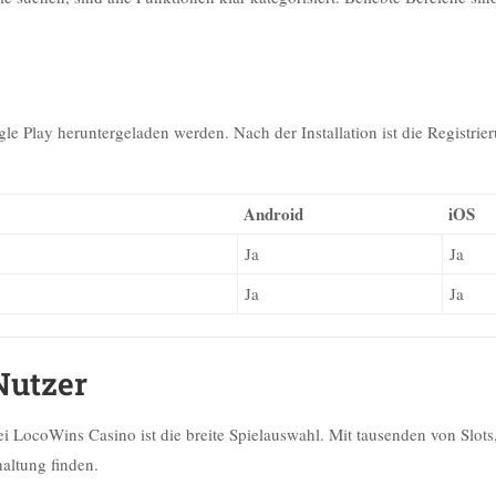
 Play heruntergeladen werden. Nach der Installation ist die Registrie
Android
iOS
Ja
Ja
Ja
Ja
Nutzer
i LocoWins Casino ist die breite Spielauswahl. Mit tausenden von Slots
altung finden.