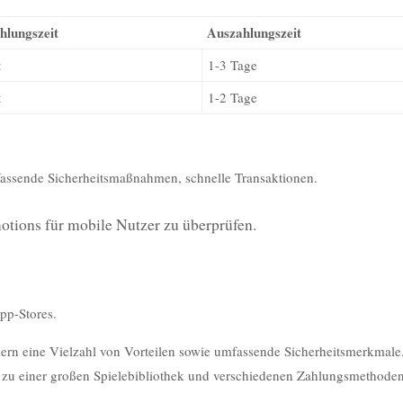
hlungszeit
Auszahlungszeit
t
1-3 Tage
t
1-2 Tage
assende Sicherheitsmaßnahmen, schnelle Transaktionen.
otions für mobile Nutzer zu überprüfen.
pp-Stores.
ern eine Vielzahl von Vorteilen sowie umfassende Sicherheitsmerkmale
 zu einer großen Spielebibliothek und verschiedenen Zahlungsmethode