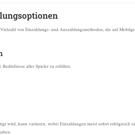
lungsoptionen
Vielzahl von Einzahlungs- und Auszahlungsmethoden, die auf Mobilge
n
edürfnisse aller Spieler zu erfüllen:
gt wird, kann variieren, wobei Einzahlungen meist sofort erfolgreich si
haben.