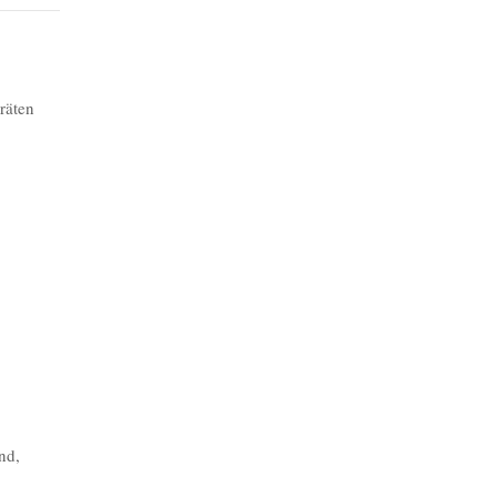
räten
nd,