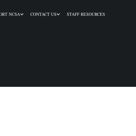
ORT NCSA
CONTACT US
STAFF RESOURCES