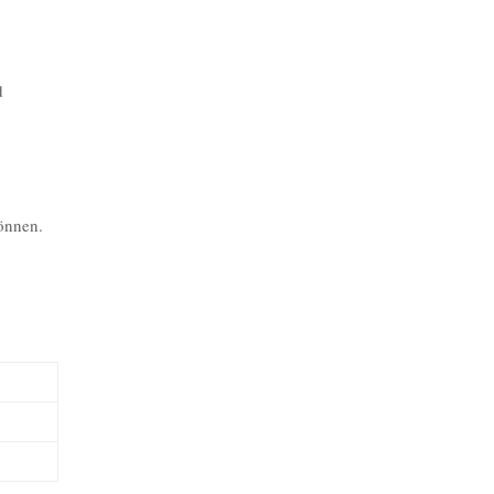
d
önnen.