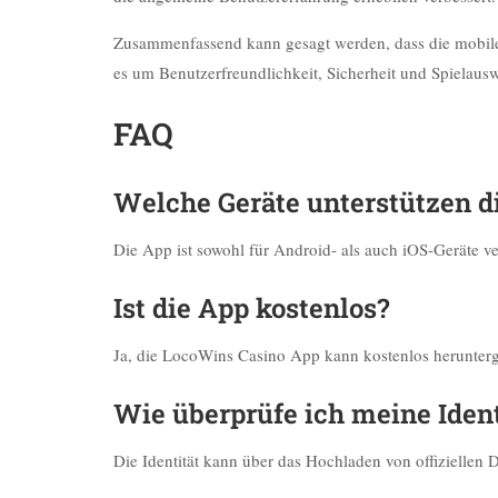
Zusammenfassend kann gesagt werden, dass die mobile
es um Benutzerfreundlichkeit, Sicherheit und Spielausw
FAQ
Welche Geräte unterstützen d
Die App ist sowohl für Android- als auch iOS-Geräte 
Ist die App kostenlos?
Ja, die LocoWins Casino App kann kostenlos herunter
Wie überprüfe ich meine Iden
Die Identität kann über das Hochladen von offiziellen