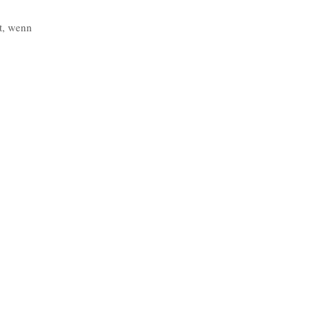
t, wenn