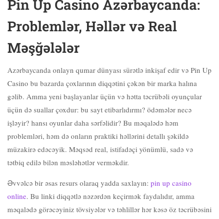
Pin Up Casino Azərbaycanda:
Problemlər, Həllər və Real
Məşğələlər
Azərbaycanda onlayn qumar dünyası sürətlə inkişaf edir və Pin Up
Casino bu bazarda çoxlarının diqqətini çəkən bir marka halına
gəlib. Amma yeni başlayanlar üçün və hətta təcrübəli oyunçular
üçün də suallar çoxdur: bu sayt etibarlıdırmı? ödəmələr necə
işləyir? hansı oyunlar daha sərfəlidir? Bu məqalədə həm
problemləri, həm də onların praktiki həllərini detallı şəkildə
müzakirə edəcəyik. Məqsəd real, istifadəçi yönümlü, sadə və
tətbiq edilə bilən məsləhətlər verməkdir.
Əvvəlcə bir əsas resurs olaraq yadda saxlayın:
pin up casino
online
. Bu linki diqqətlə nəzərdən keçirmək faydalıdır, amma
məqalədə görəcəyiniz tövsiyələr və təhlillər hər kəsə öz təcrübəsini