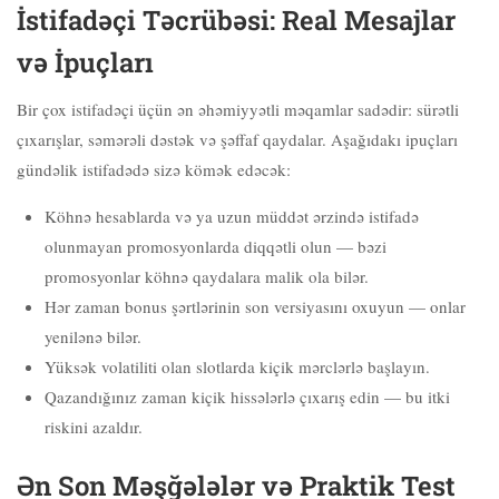
İstifadəçi Təcrübəsi: Real Mesajlar
və İpuçları
Bir çox istifadəçi üçün ən əhəmiyyətli məqamlar sadədir: sürətli
çıxarışlar, səmərəli dəstək və şəffaf qaydalar. Aşağıdakı ipuçları
gündəlik istifadədə sizə kömək edəcək:
Köhnə hesablarda və ya uzun müddət ərzində istifadə
olunmayan promosyonlarda diqqətli olun — bəzi
promosyonlar köhnə qaydalara malik ola bilər.
Hər zaman bonus şərtlərinin son versiyasını oxuyun — onlar
yenilənə bilər.
Yüksək volatiliti olan slotlarda kiçik mərclərlə başlayın.
Qazandığınız zaman kiçik hissələrlə çıxarış edin — bu itki
riskini azaldır.
Ən Son Məşğələlər və Praktik Test