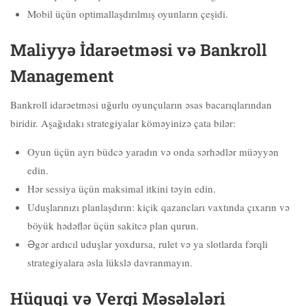
Mobil üçün optimallaşdırılmış oyunların çeşidi.
Maliyyə İdarəetməsi və Bankroll
Management
Bankroll idarəetməsi uğurlu oyunçuların əsas bacarıqlarından
biridir. Aşağıdakı strategiyalar köməyinizə çata bilər:
Oyun üçün ayrı büdcə yaradın və onda sərhədlər müəyyən
edin.
Hər sessiya üçün maksimal itkini təyin edin.
Uduşlarınızı planlaşdırın: kiçik qazancları vaxtında çıxarın və
böyük hədəflər üçün sakitcə plan qurun.
Əgər ardıcıl uduşlar yoxdursa, rulet və ya slotlarda fərqli
strategiyalara əsla lükslə davranmayın.
Hüquqi və Vergi Məsələləri