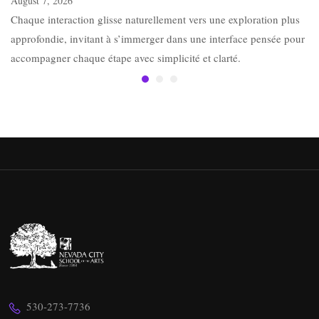
August 7, 2026
Chaque interaction glisse naturellement vers une exploration plus
approfondie, invitant à s’immerger dans une interface pensée pour
accompagner chaque étape avec simplicité et clarté.
530-273-7736