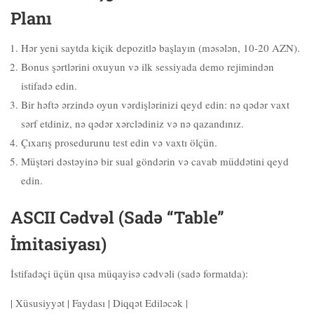
Planı
Hər yeni saytda kiçik depozitlə başlayın (məsələn, 10-20 AZN).
Bonus şərtlərini oxuyun və ilk sessiyada demo rejimindən
istifadə edin.
Bir həftə ərzində oyun vərdişlərinizi qeyd edin: nə qədər vaxt
sərf etdiniz, nə qədər xərclədiniz və nə qazandınız.
Çıxarış prosedurunu test edin və vaxtı ölçün.
Müştəri dəstəyinə bir sual göndərin və cavab müddətini qeyd
edin.
ASCII Cədvəl (Sadə “Table”
İmitasiyası)
İstifadəçi üçün qısa müqayisə cədvəli (sadə formatda):
| Xüsusiyyət | Faydası | Diqqət Ediləcək |