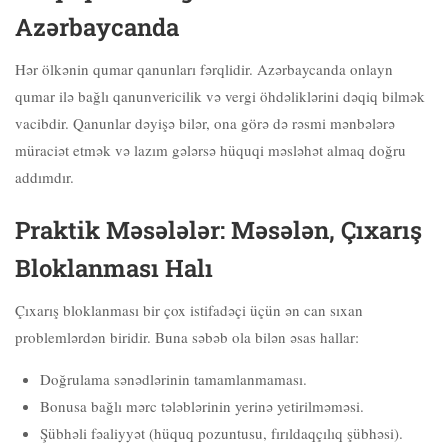
Azərbaycanda
Hər ölkənin qumar qanunları fərqlidir. Azərbaycanda onlayn
qumar ilə bağlı qanunvericilik və vergi öhdəliklərini dəqiq bilmək
vacibdir. Qanunlar dəyişə bilər, ona görə də rəsmi mənbələrə
müraciət etmək və lazım gələrsə hüquqi məsləhət almaq doğru
addımdır.
Praktik Məsələlər: Məsələn, Çıxarış
Bloklanması Halı
Çıxarış bloklanması bir çox istifadəçi üçün ən can sıxan
problemlərdən biridir. Buna səbəb ola bilən əsas hallar:
Doğrulama sənədlərinin tamamlanmaması.
Bonusa bağlı mərc tələblərinin yerinə yetirilməməsi.
Şübhəli fəaliyyət (hüquq pozuntusu, fırıldaqçılıq şübhəsi).