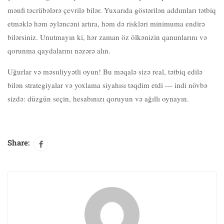
mənfi təcrübələrə çevrilə bilər. Yuxarıda göstərilən addımları tətbiq
etməklə həm əyləncəni artıra, həm də riskləri minimuma endirə
bilərsiniz. Unutmayın ki, hər zaman öz ölkənizin qanunlarını və
qorunma qaydalarını nəzərə alın.
Uğurlar və məsuliyyətli oyun! Bu məqalə sizə real, tətbiq edilə
bilən strategiyalar və yoxlama siyahısı təqdim etdi — indi növbə
sizdə: düzgün seçin, hesabınızı qoruyun və ağıllı oynayın.
Share: