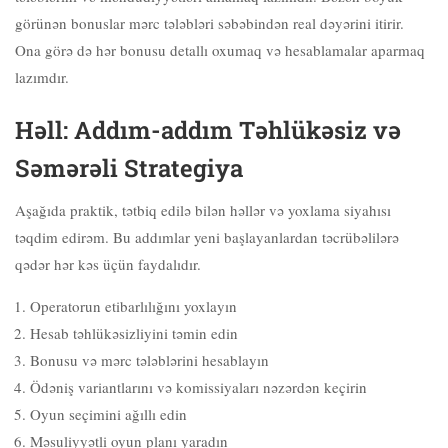
görünən bonuslar mərc tələbləri səbəbindən real dəyərini itirir.
Ona görə də hər bonusu detallı oxumaq və hesablamalar aparmaq
lazımdır.
Həll: Addım-addım Təhlükəsiz və
Səmərəli Strategiya
Aşağıda praktik, tətbiq edilə bilən həllər və yoxlama siyahısı
təqdim edirəm. Bu addımlar yeni başlayanlardan təcrübəlilərə
qədər hər kəs üçün faydalıdır.
Operatorun etibarlılığını yoxlayın
Hesab təhlükəsizliyini təmin edin
Bonusu və mərc tələblərini hesablayın
Ödəniş variantlarını və komissiyaları nəzərdən keçirin
Oyun seçimini ağıllı edin
Məsuliyyətli oyun planı yaradın