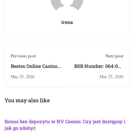
irena
Previous post
Next post
Bestes Online Casino
BSB Number: 064-007
auf Deutsch
TBT Commonwealth
May 25, 2026
May 25, 2026
Bank of Australia
You may also like
Bonus bez depozytu w NV Casino: Czy jest dostępny i
jak go zdobyć