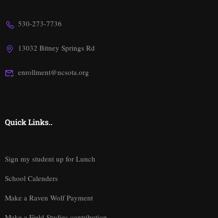
530-273-7736
13032 Bitney Springs Rd
enrollment@ncsota.org
Quick Links..
Sign my student up for Lunch
School Calenders
Make a Raven Wolf Payment
Make a Field Studies contribution