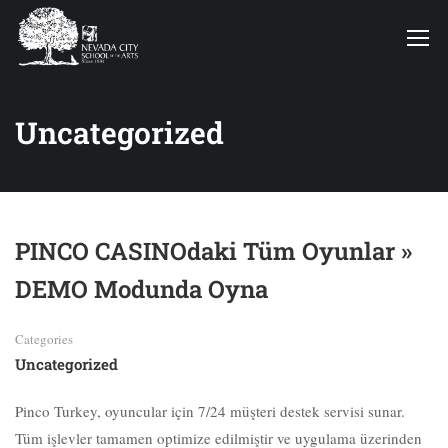
Uncategorized
PINCO CASINOdaki Tüm Oyunlar »
DEMO Modunda Oyna
Categories
Uncategorized
Pinco Turkey, oyuncular için 7/24 müşteri destek servisi sunar.
Tüm işlevler tamamen optimize edilmiştir ve uygulama üzerinden