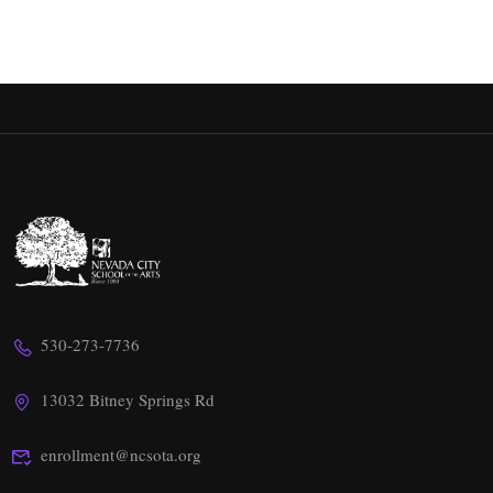
530-273-7736
13032 Bitney Springs Rd
enrollment@ncsota.org