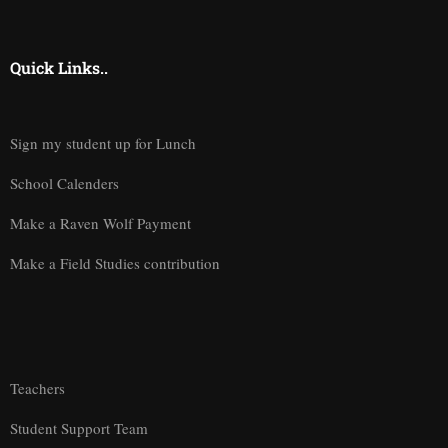
Quick Links..
Sign my student up for Lunch
School Calenders
Make a Raven Wolf Payment
Make a Field Studies contribution
Teachers
Student Support Team