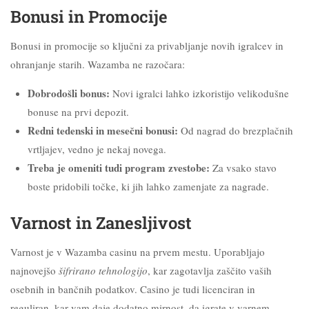
Bonusi in Promocije
Bonusi in promocije so ključni za privabljanje novih igralcev in
ohranjanje starih. Wazamba ne razočara:
Dobrodošli bonus:
Novi igralci lahko izkoristijo velikodušne
bonuse na prvi depozit.
Redni tedenski in mesečni bonusi:
Od nagrad do brezplačnih
vrtljajev, vedno je nekaj novega.
Treba je omeniti tudi program zvestobe:
Za vsako stavo
boste pridobili točke, ki jih lahko zamenjate za nagrade.
Varnost in Zanesljivost
Varnost je v Wazamba casinu na prvem mestu. Uporabljajo
najnovejšo
šifrirano tehnologijo
, kar zagotavlja zaščito vaših
osebnih in bančnih podatkov. Casino je tudi licenciran in
reguliran, kar vam daje dodatno mirnost, da igrate v varnem