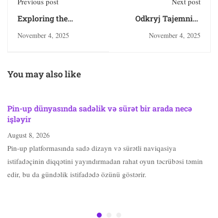
Previous post
Next post
Exploring the
Odkryj Tajemnice
Dazzling Realm of
Malina Casino, Gdzie
November 4, 2025
November 4, 2025
Wazamba Casino
Rozrywka Nie Ma
Końca
You may also like
Pin-up dünyasında sadəlik və sürət bir arada necə
işləyir
August 8, 2026
Pin-up platformasında sadə dizayn və sürətli naviqasiya
istifadəçinin diqqətini yayındırmadan rahat oyun təcrübəsi təmin
edir, bu da gündəlik istifadədə özünü göstərir.