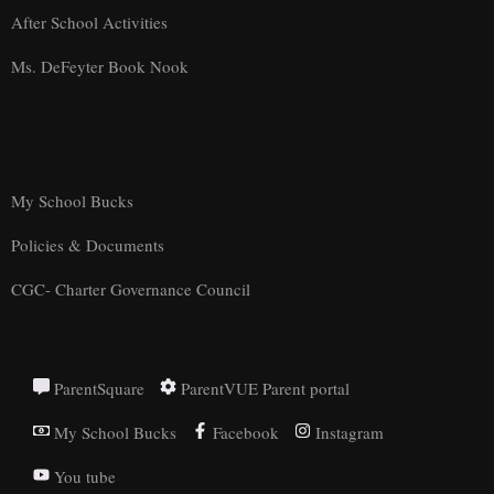
After School Activities
Ms. DeFeyter Book Nook
My School Bucks
Policies & Documents
CGC- Charter Governance Council
ParentSquare
ParentVUE Parent portal
My School Bucks
Facebook
Instagram
You tube