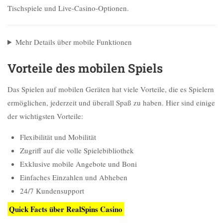
Tischspiele und Live-Casino-Optionen.
Mehr Details über mobile Funktionen
Vorteile des mobilen Spiels
Das Spielen auf mobilen Geräten hat viele Vorteile, die es Spielern
ermöglichen, jederzeit und überall Spaß zu haben. Hier sind einige
der wichtigsten Vorteile:
Flexibilität und Mobilität
Zugriff auf die volle Spielebibliothek
Exklusive mobile Angebote und Boni
Einfaches Einzahlen und Abheben
24/7 Kundensupport
Quick Facts über RealSpins Casino