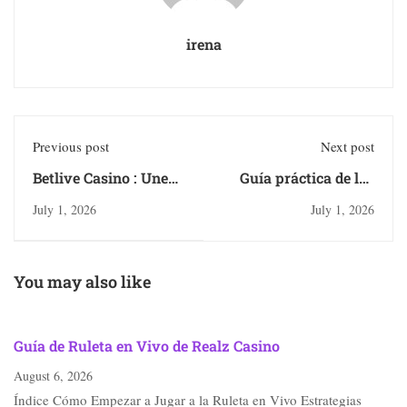
irena
Previous post
Next post
Betlive Casino : Une
Guía práctica de los
expérience de jeu
mejores casino en
July 1, 2026
July 1, 2026
inégalée
línea en 2026
You may also like
Guía de Ruleta en Vivo de Realz Casino
August 6, 2026
Índice Cómo Empezar a Jugar a la Ruleta en Vivo Estrategias