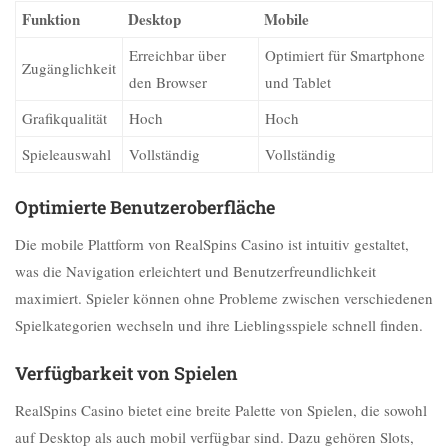
Funktion
Desktop
Mobile
Erreichbar über
Optimiert für Smartphone
Zugänglichkeit
den Browser
und Tablet
Grafikqualität
Hoch
Hoch
Spieleauswahl
Vollständig
Vollständig
Optimierte Benutzeroberfläche
Die mobile Plattform von RealSpins Casino ist intuitiv gestaltet,
was die Navigation erleichtert und Benutzerfreundlichkeit
maximiert. Spieler können ohne Probleme zwischen verschiedenen
Spielkategorien wechseln und ihre Lieblingsspiele schnell finden.
Verfügbarkeit von Spielen
RealSpins Casino bietet eine breite Palette von Spielen, die sowohl
auf Desktop als auch mobil verfügbar sind. Dazu gehören Slots,