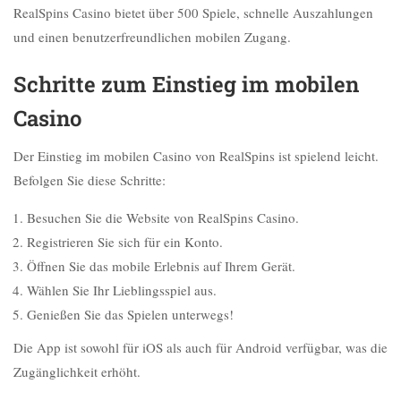
RealSpins Casino bietet über 500 Spiele, schnelle Auszahlungen
und einen benutzerfreundlichen mobilen Zugang.
Schritte zum Einstieg im mobilen
Casino
Der Einstieg im mobilen Casino von RealSpins ist spielend leicht.
Befolgen Sie diese Schritte:
Besuchen Sie die Website von RealSpins Casino.
Registrieren Sie sich für ein Konto.
Öffnen Sie das mobile Erlebnis auf Ihrem Gerät.
Wählen Sie Ihr Lieblingsspiel aus.
Genießen Sie das Spielen unterwegs!
Die App ist sowohl für iOS als auch für Android verfügbar, was die
Zugänglichkeit erhöht.