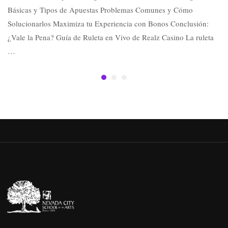
Básicas y Tipos de Apuestas Problemas Comunes y Cómo
Solucionarlos Maximiza tu Experiencia con Bonos Conclusión:
¿Vale la Pena? Guía de Ruleta en Vivo de Realz Casino La ruleta
…